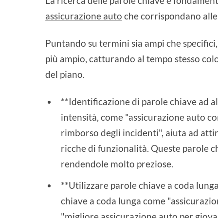
La ricerca delle parole chiave è fondamental
assicurazione auto
che corrispondano alle 
Puntando su termini sia ampi che specifici
più ampio, catturando al tempo stesso colo
del piano.
**Identificazione di parole chiave ad a
intensità, come "assicurazione auto c
rimborso degli incidenti", aiuta ad att
ricche di funzionalità. Queste parole c
rendendole molto preziose.
**Utilizzare parole chiave a coda lunga
chiave a coda lunga come "assicurazio
"migliore
assicurazione
auto
per giova