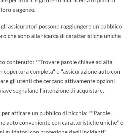
e per attirare gli utenti alla ricerca di piani di
loro esigenze.
, gli assicuratori possono raggiungere un pubblico
ro che sono alla ricerca di caratteristiche uniche
lto contenuto: **Trovare parole chiave ad alta
on copertura completa" o "assicurazione auto con
irare gli utenti che cercano attivamente opzioni
hiave segnalano l'intenzione di acquistare,
 per attirare un pubblico di nicchia: **Parole
ne auto conveniente con caratteristiche uniche" o
ni guidatori
con protezione dagli incidenti"