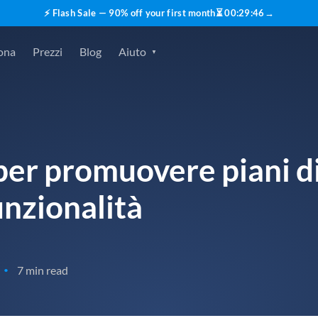
⚡ Flash Sale — 90% off your first month
⏳
00
:
29
:
45
→
ona
Prezzi
Blog
Aiuto
per promuovere piani di
unzionalità
7 min read
•