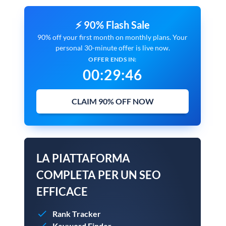
⚡ 90% Flash Sale
90% off your first month on monthly plans. Your
personal 30-minute offer is live now.
OFFER ENDS IN:
00
:
29
:
45
CLAIM 90% OFF NOW
LA PIATTAFORMA
COMPLETA PER UN SEO
EFFICACE
Rank Tracker
Keyword Finder