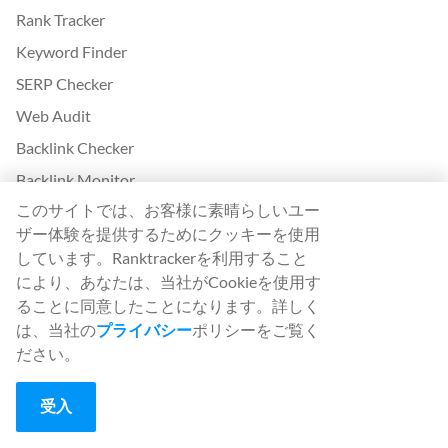
Rank Tracker
Keyword Finder
SERP Checker
Web Audit
Backlink Checker
Backlink Monitor
このサイトでは、お客様に素晴らしいユー
SEOチェックリスト
ザー体験を提供するためにクッキーを使用
AI Article Writer
しています。Ranktrackerを利用すること
無料です。SERPシミュレーター
により、あなたは、当社がCookieを使用す
ることに同意したことになります。詳しく
Ranktrackerの詳細
は、当社の
プライバシー
ポリシーをご覧く
ださい。
White Label SaaS Backlink Service
仕組み
受入
アフィリエイト・プログラム