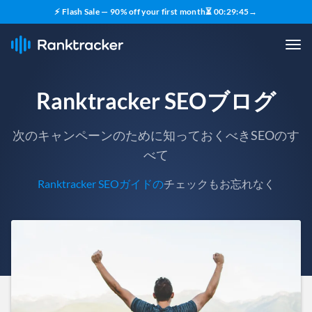
⚡ Flash Sale — 90% off your first month
⏳
00
:
29
:
43
→
Ranktracker SEOブログ
次のキャンペーンのために知っておくべきSEOのす
べて
Ranktracker SEOガイドの
チェックもお忘れなく