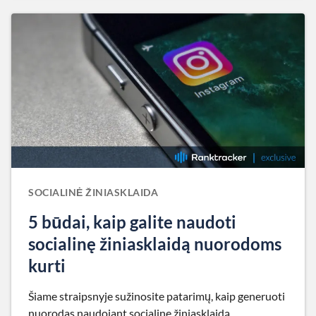
SOCIALINĖ ŽINIASKLAIDA
5 būdai, kaip galite naudoti
socialinę žiniasklaidą nuorodoms
kurti
Šiame straipsnyje sužinosite patarimų, kaip generuoti
nuorodas naudojant socialinę žiniasklaidą.