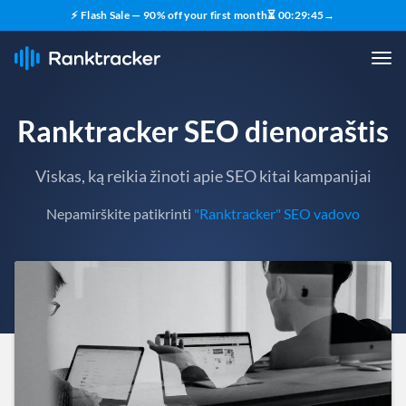
⚡ Flash Sale — 90% off your first month
⏳
00
:
29
:
43
→
Ranktracker SEO dienoraštis
Viskas, ką reikia žinoti apie SEO kitai kampanijai
Nepamirškite patikrinti
"Ranktracker" SEO vadovo