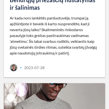
ir šalinimas
Ar kada nors lankėtės parduotuvėje, trumpai ją
apžiūrėjote ir beveik iš karto nusprendėte, kad ji
neverta jūsų laiko? Skaitmeninės rinkodaros
pasaulyje toks greitas pasitraukimas vadinamas
'atmetimu'. Šis labai svarbus rodiklis, veikiantis kaip
jūsų svetainės širdies ritmas, suteikia svarbių įžvalgų
apie naudotojų įsitraukimą ir patirtį.
2023-07-28
•