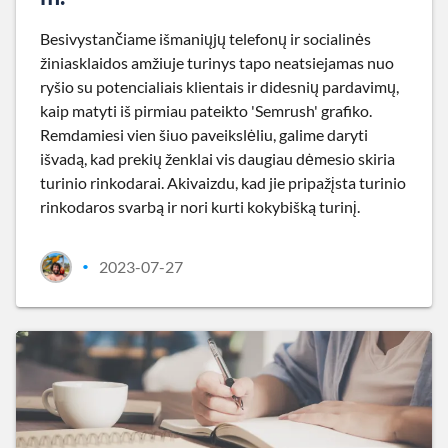
Besivystančiame išmaniųjų telefonų ir socialinės
žiniasklaidos amžiuje turinys tapo neatsiejamas nuo
ryšio su potencialiais klientais ir didesnių pardavimų,
kaip matyti iš pirmiau pateikto 'Semrush' grafiko.
Remdamiesi vien šiuo paveikslėliu, galime daryti
išvadą, kad prekių ženklai vis daugiau dėmesio skiria
turinio rinkodarai. Akivaizdu, kad jie pripažįsta turinio
rinkodaros svarbą ir nori kurti kokybišką turinį.
2023-07-27
•