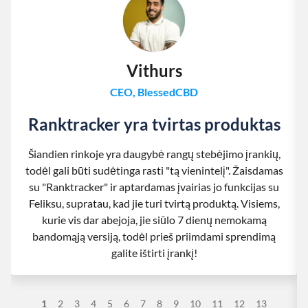
Vithurs
CEO, BlessedCBD
Ranktracker yra tvirtas produktas
Šiandien rinkoje yra daugybė rangų stebėjimo įrankių,
todėl gali būti sudėtinga rasti "tą vienintelį". Žaisdamas
su "Ranktracker" ir aptardamas įvairias jo funkcijas su
Feliksu, supratau, kad jie turi tvirtą produktą. Visiems,
kurie vis dar abejoja, jie siūlo 7 dienų nemokamą
bandomąją versiją, todėl prieš priimdami sprendimą
galite ištirti įrankį!
1
2
3
4
5
6
7
8
9
10
11
12
13