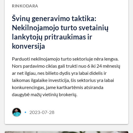
RINKODARA
Švinų generavimo taktika:
Nekilnojamojo turto svetainių
lankytojų pritraukimas ir
konversija
Parduoti nekilnojamojo turto sektoriuje nėra lengva.
Nors pardavimo ciklas gali trukti nuo 6 iki 24 mėnesių
ar net ilgiau, nes bilieto dydis yra labai didelis ir
laikomas ilgalaike investicija, šis sektorius yra labai
konkurencingas, jame kartkartėmis atsiranda
daugybė mažų vietinių brokerių.
2023-07-28
•