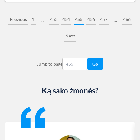
Previous
1
453
454
455
456
457
466
…
…
Next
Jump to page
Go
Ką sako žmonės?
Slide 1 of 13