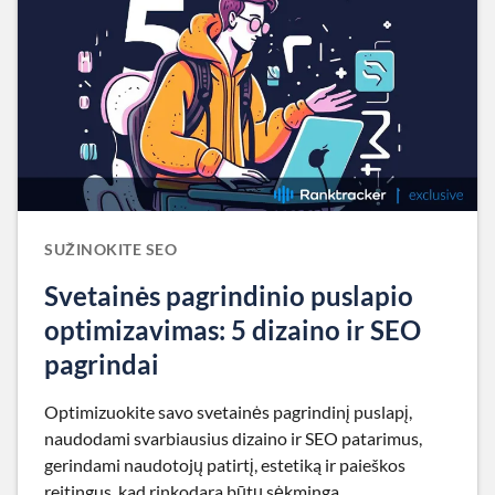
SUŽINOKITE SEO
Svetainės pagrindinio puslapio
optimizavimas: 5 dizaino ir SEO
pagrindai
Optimizuokite savo svetainės pagrindinį puslapį,
naudodami svarbiausius dizaino ir SEO patarimus,
gerindami naudotojų patirtį, estetiką ir paieškos
reitingus, kad rinkodara būtų sėkminga.