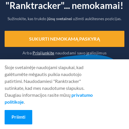
"Ranktracker"... nemokamai!
Sužinokite, kas trukdo
jūsų svetainei
užimti aukštesnes pozicijas.
SUKURTI NEMOKAMĄ PASKYRĄ
Arba
Prisijunkite
naudodami savo įgaliojimus
Šioje svetainėje naudojami slapukai, kad
galėtumėte mėgautis puikia naudotojo
patirtimi. Naudodamiesi "Ranktracker"
sutinkate, kad mes naudotume slapukus.
Daugiau informacijos rasite mūsų
privatumo
politikoje
.
Priimti