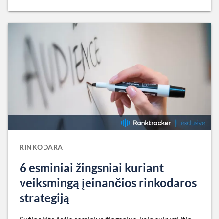
RINKODARA
6 esminiai žingsniai kuriant
veiksmingą įeinančios rinkodaros
strategiją
Sužinokite šešis esminius žingsnius, kaip sukurti itin