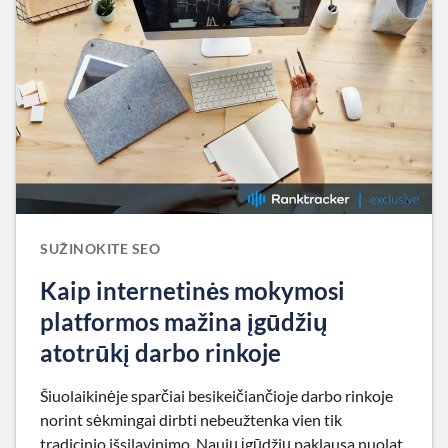
SUŽINOKITE SEO
Kaip internetinės mokymosi
platformos mažina įgūdžių
atotrūkį darbo rinkoje
Šiuolaikinėje sparčiai besikeičiančioje darbo rinkoje
norint sėkmingai dirbti nebeužtenka vien tik
tradicinio išsilavinimo. Naujų įgūdžių paklausa nuolat