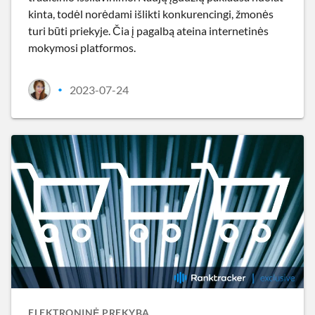
kinta, todėl norėdami išlikti konkurencingi, žmonės
turi būti priekyje. Čia į pagalbą ateina internetinės
mokymosi platformos.
2023-07-24
•
ELEKTRONINĖ PREKYBA