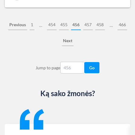
Previous
1
454
455
456
457
458
466
…
…
Next
Jump to page
Go
Ką sako žmonės?
Slide 1 of 13