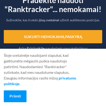
Pradėkite naudoti
"Ranktracker"... nemokamai!
Sužinokite, kas trukdo
jūsų svetainei
užimti aukštesnes pozicijas.
SUKURTI NEMOKAMĄ PASKYRĄ
Arba
Prisijunkite
naudodami savo įgaliojimus
Šioje svetainėje naudojami slapukai, kad
galėtumėte mėgautis puikia naudotojo
patirtimi. Naudodamiesi "Ranktracker"
sutinkate, kad mes naudotume slapukus.
Daugiau informacijos rasite mūsų
privatumo
politikoje
.
Priimti