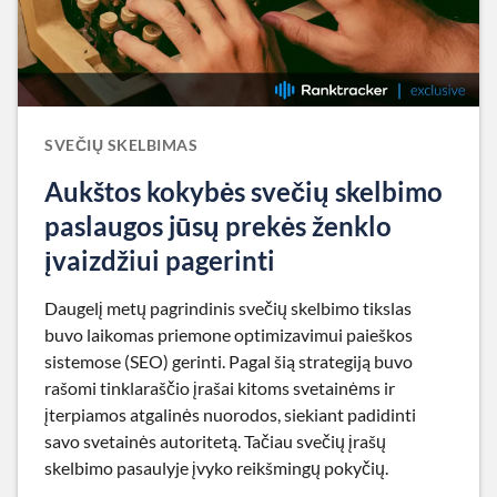
SVEČIŲ SKELBIMAS
Aukštos kokybės svečių skelbimo
paslaugos jūsų prekės ženklo
įvaizdžiui pagerinti
Daugelį metų pagrindinis svečių skelbimo tikslas
buvo laikomas priemone optimizavimui paieškos
sistemose (SEO) gerinti. Pagal šią strategiją buvo
rašomi tinklaraščio įrašai kitoms svetainėms ir
įterpiamos atgalinės nuorodos, siekiant padidinti
savo svetainės autoritetą. Tačiau svečių įrašų
skelbimo pasaulyje įvyko reikšmingų pokyčių.