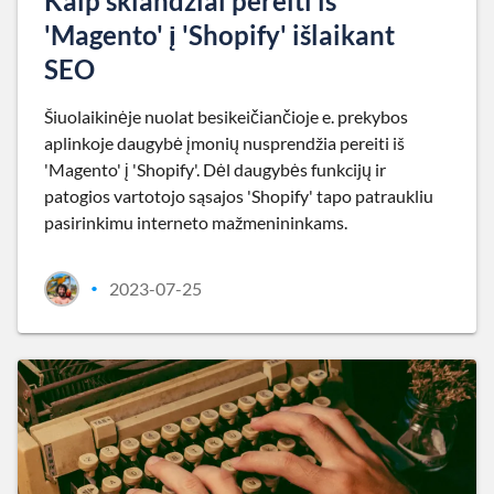
Kaip sklandžiai pereiti iš
'Magento' į 'Shopify' išlaikant
SEO
Šiuolaikinėje nuolat besikeičiančioje e. prekybos
aplinkoje daugybė įmonių nusprendžia pereiti iš
'Magento' į 'Shopify'. Dėl daugybės funkcijų ir
patogios vartotojo sąsajos 'Shopify' tapo patraukliu
pasirinkimu interneto mažmenininkams.
2023-07-25
•