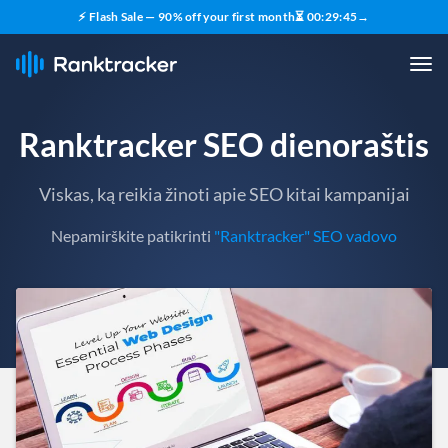
⚡ Flash Sale — 90% off your first month
⏳
00
:
29
:
43
→
Ranktracker SEO dienoraštis
Viskas, ką reikia žinoti apie SEO kitai kampanijai
Nepamirškite patikrinti
"Ranktracker" SEO vadovo