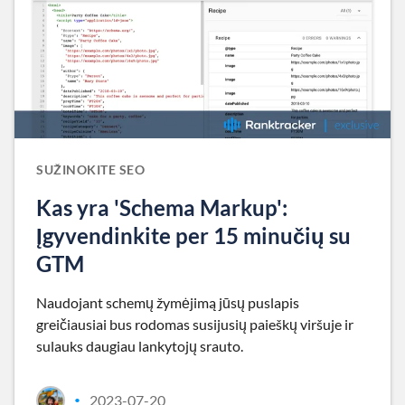
SUŽINOKITE SEO
Kas yra 'Schema Markup':
Įgyvendinkite per 15 minučių su
GTM
Naudojant schemų žymėjimą jūsų puslapis
greičiausiai bus rodomas susijusių paieškų viršuje ir
sulauks daugiau lankytojų srauto.
2023-07-20
•