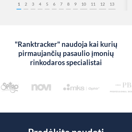
1
2
3
4
5
6
7
8
9
10
11
12
13
"Ranktracker" naudoja kai kurių
pirmaujančių pasaulio įmonių
rinkodaros specialistai