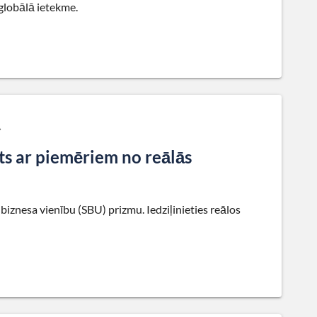
 globālā ietekme.
A
s ar piemēriem no reālās
biznesa vienību (SBU) prizmu. Iedziļinieties reālos