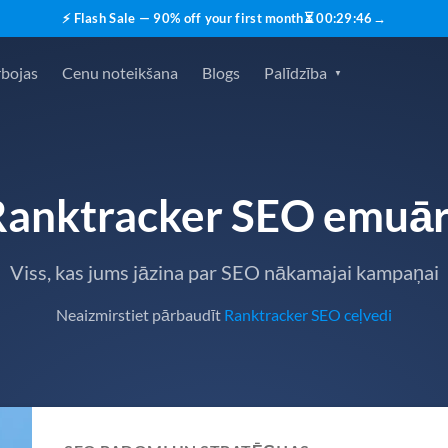
⚡ Flash Sale — 90% off your first month
⏳
00
:
29
:
45
→
rbojas
Cenu noteikšana
Blogs
Palīdzība
Ranktracker SEO emuār
Viss, kas jums jāzina par SEO nākamajai kampaņai
Neaizmirstiet pārbaudīt
Ranktracker SEO ceļvedi