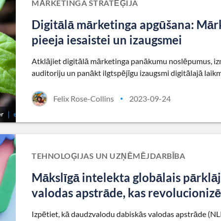
MĀRKETINGA STRATĒĢIJA
Digitālā mārketinga apgūšana: Mārk
pieeja iesaistei un izaugsmei
Atklājiet digitālā mārketinga panākumu noslēpumus, izman
auditoriju un panākt ilgtspējīgu izaugsmi digitālajā laik
Felix Rose-Collins
2023-09-24
•
TEHNOLOĢIJAS UN UZŅĒMĒJDARBĪBA
Mākslīgā intelekta globālais pārkl
valodas apstrāde, kas revolucioniz
Izpētiet, kā daudzvalodu dabiskās valodas apstrāde (N