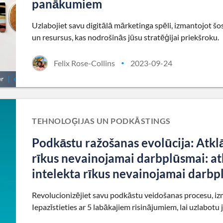
panākumiem
Uzlabojiet savu digitālā mārketinga spēli, izmantojot š
un resursus, kas nodrošinās jūsu stratēģijai priekšroku.
Felix Rose-Collins
2023-09-24
•
TEHNOLOĢIJAS UN PODKĀSTINGS
Podkāstu ražošanas evolūcija: Atklā
rīkus nevainojamai darbplūsmai: atk
intelekta rīkus nevainojamai darbp
Revolucionizējiet savu podkāstu veidošanas procesu, izm
Iepazīstieties ar 5 labākajiem risinājumiem, lai uzlabo