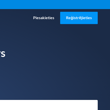
Piesakieties
Reģistrējieties
s