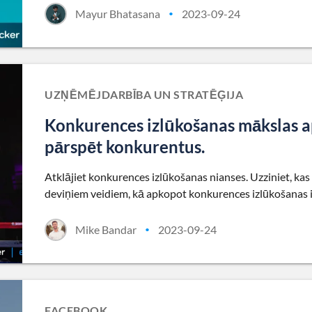
Mayur Bhatasana
2023-09-24
•
UZŅĒMĒJDARBĪBA UN STRATĒĢIJA
Konkurences izlūkošanas mākslas ap
pārspēt konkurentus.
Atklājiet konkurences izlūkošanas nianses. Uzziniet, kas 
deviņiem veidiem, kā apkopot konkurences izlūkošanas 
Mike Bandar
2023-09-24
•
FACEBOOK