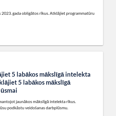
os 2023. gada obligātos rīkus. Atklājiet programmatūru
jiet 5 labākos mākslīgā intelekta
lājiet 5 labākos mākslīgā
lūsmai
antojot jaunākos mākslīgā intelekta rīkus.
tu jūsu podkāstu veidošanas darbplūsmu.