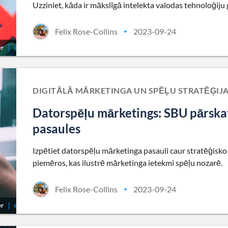
Uzziniet, kāda ir mākslīgā intelekta valodas tehnoloģiju
Felix Rose-Collins
2023-09-24
•
DIGITĀLĀ MĀRKETINGA UN SPĒĻU STRATĒĢIJ
Datorspēļu mārketings: SBU pārskat
pasaules
Izpētiet datorspēļu mārketinga pasauli caur stratēģisko 
piemēros, kas ilustrē mārketinga ietekmi spēļu nozarē.
Felix Rose-Collins
2023-09-24
•