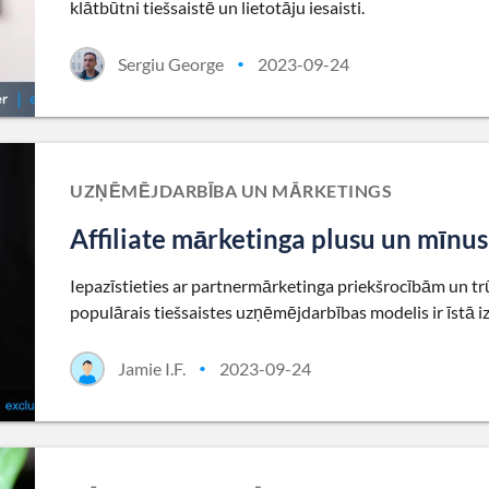
klātbūtni tiešsaistē un lietotāju iesaisti.
Sergiu George
2023-09-24
•
UZŅĒMĒJDARBĪBA UN MĀRKETINGS
Affiliate mārketinga plusu un mīnusu 
Iepazīstieties ar partnermārketinga priekšrocībām un tr
populārais tiešsaistes uzņēmējdarbības modelis ir īstā iz
Jamie I.F.
2023-09-24
•