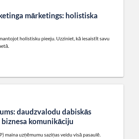
etinga mārketings: holistiska
tojot holistisku pieeju. Uzziniet, kā iesaistīt savu
metā.
ājums: daudzvalodu dabiskās
ē biznesa komunikāciju
LP) maina uzņēmumu saziņas veidu visā pasaulē.