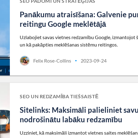
SEO PADOMI UN STRATĒĢIJAS
Panākumu atraisīšana: Galvenie punk
reitingu Google meklētājā
Uzlabojiet savas vietnes redzamību Google, izmantojot šī
un kā pakāpties meklēšanas sistēmu reitingos.
Felix Rose-Collins
2023-09-24
•
SEO UN REDZAMĪBA TIEŠSAISTĒ
Sitelinks: Maksimāli palieliniet sa
nodrošinātu labāku redzamību
Uzziniet, kā maksimāli izmantot vietnes saites meklēšana