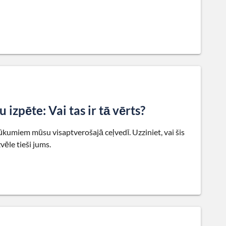
izpēte: Vai tas ir tā vērts?
ūkumiem mūsu visaptverošajā ceļvedī. Uzziniet, vai šis
vēle tieši jums.