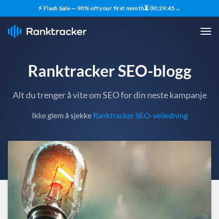
⚡ Flash Sale — 90% off your first month
⏳
00
:
29
:
43
→
Ranktracker SEO-blogg
Alt du trenger å vite om SEO for din neste kampanje
Ikke glem å sjekke
Ranktracker SEO-veiledning