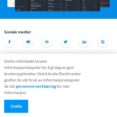
Sosiale medier
Verktøy
Dette nettstedet bruker
Rank Tracker
informasjonskapsler for å gi deg en god
Keyword Finder
brukeropplevelse. Ved å bruke Ranktracker
godtar du vår bruk av informasjonskapsler.
SERP Checker
Se vår
personvernerklæring
for mer
Web Audit
informasjon.
Backlink Checker
Backlink Monitor
Godta
Sjekkliste for SEO