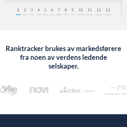
1
2
3
4
5
6
7
8
9
10
11
12
13
Ranktracker brukes av markedsførere
fra noen av verdens ledende
selskaper.