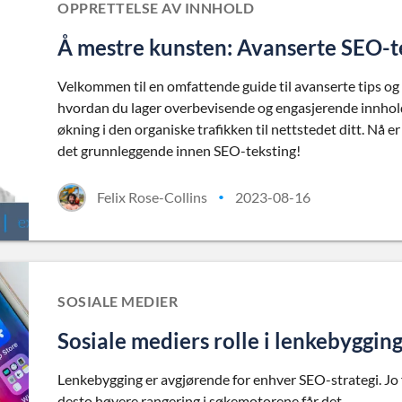
OPPRETTELSE AV INNHOLD
Å mestre kunsten: Avanserte SEO-te
Velkommen til en omfattende guide til avanserte tips og 
hvordan du lager overbevisende og engasjerende innhold,
økning i den organiske trafikken til nettstedet ditt. Nå
det grunnleggende innen SEO-teksting!
Felix Rose-Collins
2023-08-16
•
SOSIALE MEDIER
Sosiale mediers rolle i lenkebygging
Lenkebygging er avgjørende for enhver SEO-strategi. Jo fl
desto høyere rangering i søkemotorene får det.