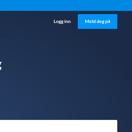
Logg inn
Meld deg på
g