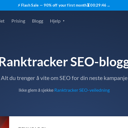
⚡ Flash Sale — 90% off your first month
⏳
00
:
29
:
45
→
det
Prising
Blogg
Hjelp
Ranktracker SEO-blog
Alt du trenger å vite om SEO for din neste kampanje
Ikke glem å sjekke
Ranktracker SEO-veiledning