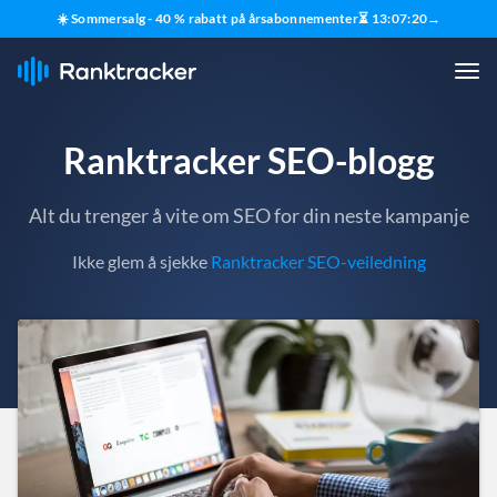
☀️ Sommersalg - 40 % rabatt på årsabonnementer
⏳
13
:
07
:
18
→
Ranktracker SEO-blogg
Alt du trenger å vite om SEO for din neste kampanje
Ikke glem å sjekke
Ranktracker SEO-veiledning