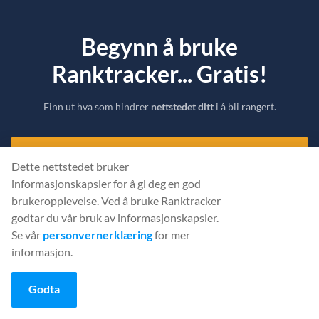
Begynn å bruke
Ranktracker... Gratis!
Finn ut hva som hindrer
nettstedet ditt
i å bli rangert.
OPPRETT EN GRATIS KONTO
Dette nettstedet bruker
informasjonskapsler for å gi deg en god
Eller
logg inn
med påloggingsinformasjonen din
brukeropplevelse. Ved å bruke Ranktracker
godtar du vår bruk av informasjonskapsler.
Se vår
personvernerklæring
for mer
informasjon.
Godta