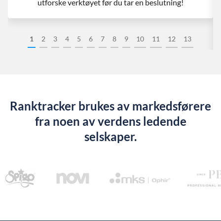
utforske verktøyet før du tar en beslutning!
1
2
3
4
5
6
7
8
9
10
11
12
13
Ranktracker brukes av markedsførere
fra noen av verdens ledende
selskaper.