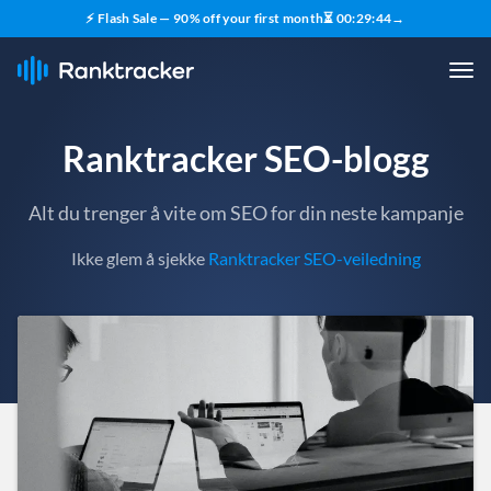
⚡ Flash Sale — 90% off your first month
⏳
00
:
29
:
43
→
Ranktracker SEO-blogg
Alt du trenger å vite om SEO for din neste kampanje
Ikke glem å sjekke
Ranktracker SEO-veiledning