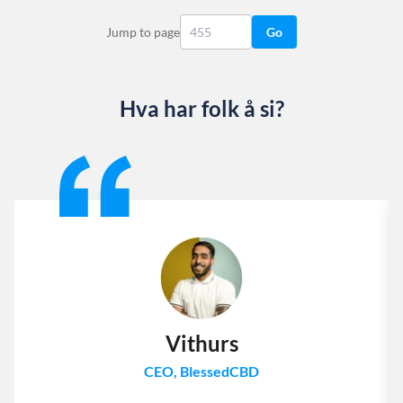
Jump to page
Go
Hva har folk å si?
Slide 1 of 13
Vithurs
CEO, BlessedCBD