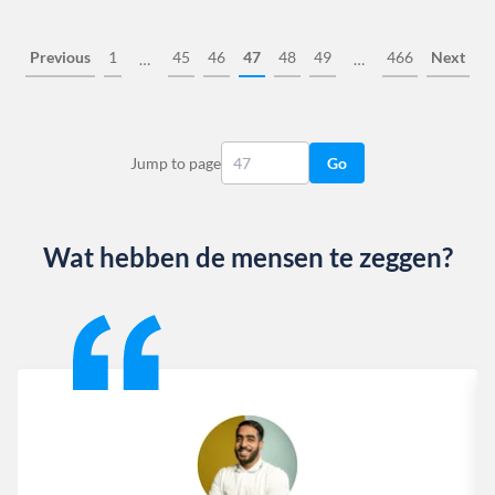
Previous
1
45
46
47
48
49
466
Next
…
…
Jump to page
Go
Wat hebben de mensen te zeggen?
Slide 1 of 13