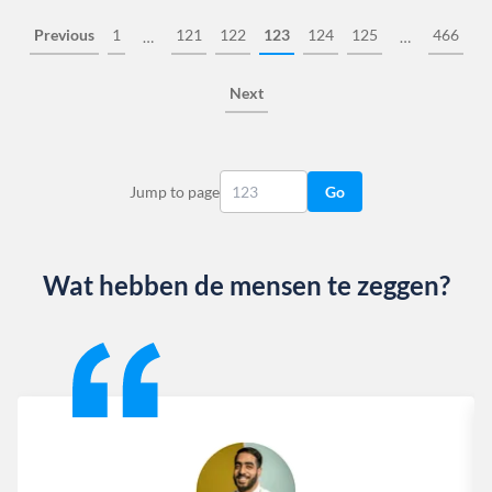
Previous
1
121
122
123
124
125
466
…
…
Next
Jump to page
Go
Wat hebben de mensen te zeggen?
Slide 1 of 13