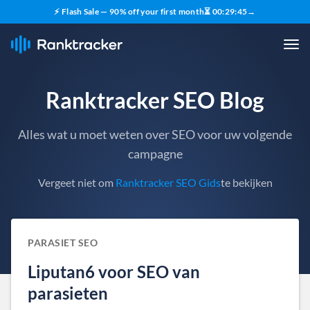
⚡ Flash Sale — 90% off your first month
⏳
00
:
29
:
44
→
Ranktracker SEO Blog
Alles wat u moet weten over SEO voor uw volgende
campagne
Vergeet niet om
Ranktracker SEO Gids
te bekijken
PARASIET SEO
Liputan6 voor SEO van
parasieten