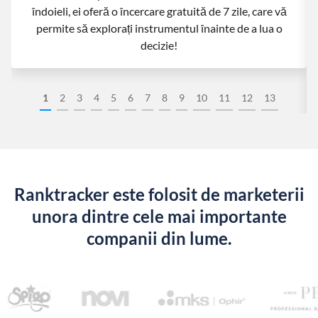
îndoieli, ei oferă o încercare gratuită de 7 zile, care vă
permite să explorați instrumentul înainte de a lua o
decizie!
1
2
3
4
5
6
7
8
9
10
11
12
13
Ranktracker este folosit de marketerii
unora dintre cele mai importante
companii din lume.