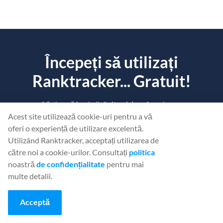
Începeți să utilizați
Ranktracker... Gratuit!
Aflați ce
vă
împiedică
site-ul dvs.
să se claseze.
Acest site utilizează cookie-uri pentru a vă
oferi o experiență de utilizare excelentă.
CREAȚI UN CONT GRATUIT
Utilizând Ranktracker, acceptați utilizarea de
către noi a cookie-urilor. Consultați
politica
Sau
Conectați-vă
folosind acreditările dvs.
noastră
de confidențialitate
pentru mai
multe detalii.
Acceptă