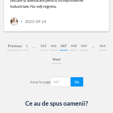
testate și adevărate pentru întreprinderile
industriale. Nu veți regreta.
2023-09-24
•
Previous
1
445
446
447
448
449
464
…
…
Next
Jump to page
Go
Ce au de spus oamenii?