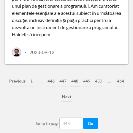
unui plan de gestionare a programului. Am curatoriat
elementele esențiale ale acestui subiect în următoarea
discuție, inclusiv definiția și pașii practici pentru a
dezvolta un instrument de gestionare a programului.
Haideți să începem!
2023-09-12
•
Previous
1
446
447
448
449
450
464
…
…
Next
Jump to page
Go