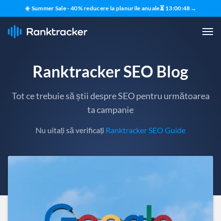
☀️ Summer Sale - 40% reducere la planurile anuale
⏳
13
:
00
:
46
→
Ranktracker SEO Blog
Tot ce trebuie să știi despre SEO pentru următoarea
ta campanie
Nu uitați să verificați
Ranktracker SEO Guide