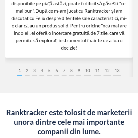
disponibile pe piață astăzi, poate fi dificil să găsești "cel
mai bun". După ce m-am jucat cu Ranktracker și am
discutat cu Felix despre diferitele sale caracteristici, mi-
e clar că au un produs solid. Pentru oricine încă mai are
îndoieli, ei oferă o încercare gratuită de 7 zile, care vă
permite să explorați instrumentul înainte de a lua o
decizie!
1
2
3
4
5
6
7
8
9
10
11
12
13
Ranktracker este folosit de marketerii
unora dintre cele mai importante
companii din lume.