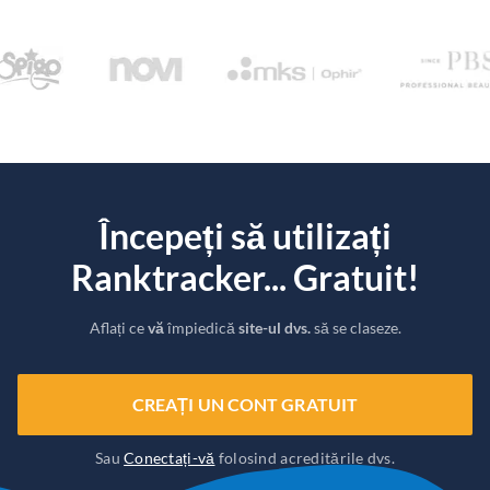
Începeți să utilizați
Ranktracker... Gratuit!
Aflați ce
vă
împiedică
site-ul dvs.
să se claseze.
CREAȚI UN CONT GRATUIT
Sau
Conectați-vă
folosind acreditările dvs.