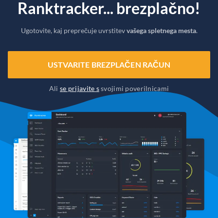
Ranktracker... brezplačno!
Ugotovite, kaj preprečuje uvrstitev
vašega spletnega mesta
.
USTVARITE BREZPLAČEN RAČUN
Ali
se prijavite s
svojimi poverilnicami