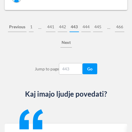
Previous
1
441
442
443
444
445
466
…
…
Next
Jump to page
Go
Kaj imajo ljudje povedati?
Slide 1 of 13