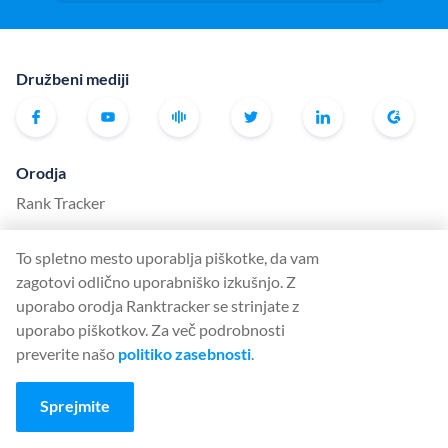
Družbeni mediji
Orodja
Rank Tracker
Keyword Finder
To spletno mesto uporablja piškotke, da vam
SERP Checker
zagotovi odlično uporabniško izkušnjo. Z
Web Audit
uporabo orodja Ranktracker se strinjate z
uporabo piškotkov. Za več podrobnosti
Backlink Checker
preverite našo
politiko zasebnosti
.
Backlink Monitor
Kontrolni seznam SEO
Sprejmite
AI Article Writer