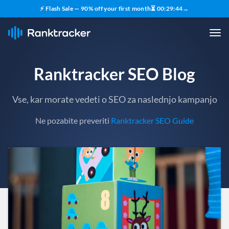
⚡ Flash Sale — 90% off your first month
⏳
00
:
29
:
42
→
Ranktracker SEO Blog
Vse, kar morate vedeti o SEO za naslednjo kampanjo
Ne pozabite preveriti
Ranktracker SEO Guide