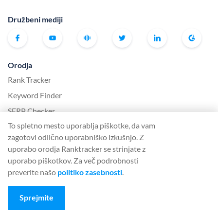
Družbeni mediji
Orodja
Rank Tracker
Keyword Finder
SERP Checker
To spletno mesto uporablja piškotke, da vam
Web Audit
zagotovi odlično uporabniško izkušnjo. Z
Backlink Checker
uporabo orodja Ranktracker se strinjate z
Backlink Monitor
uporabo piškotkov. Za več podrobnosti
preverite našo
politiko zasebnosti
.
Kontrolni seznam SEO
AI Article Writer
Sprejmite
BREZPLAČNO: Simulator SERP