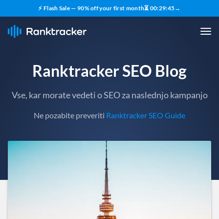
⚡ Flash Sale — 90% off your first month
⏳
00
:
29
:
43
→
Ranktracker SEO Blog
Vse, kar morate vedeti o SEO za naslednjo kampanjo
Ne pozabite preveriti
Ranktracker SEO Guide