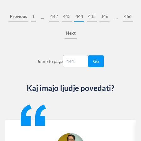
Previous
1
442
443
444
445
446
466
…
…
Next
Jump to page
Go
Kaj imajo ljudje povedati?
Slide 1 of 13