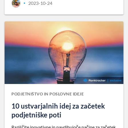
2023-10-24
•
PODJETNIŠTVO IN POSLOVNE IDEJE
10 ustvarjalnih idej za začetek
podjetniške poti
Raziščite inovativne in navdihujoče načine za začetek