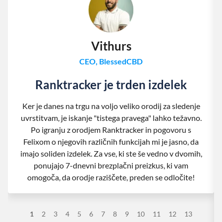
Vithurs
CEO, BlessedCBD
Ranktracker je trden izdelek
Ker je danes na trgu na voljo veliko orodij za sledenje
uvrstitvam, je iskanje "tistega pravega" lahko težavno.
Po igranju z orodjem Ranktracker in pogovoru s
Felixom o njegovih različnih funkcijah mi je jasno, da
imajo soliden izdelek. Za vse, ki ste še vedno v dvomih,
ponujajo 7-dnevni brezplačni preizkus, ki vam
omogoča, da orodje raziščete, preden se odločite!
1
2
3
4
5
6
7
8
9
10
11
12
13