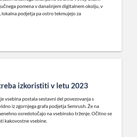
 ključnega pomena v današnjem digitalnem okolju, v
, lokalna podjetja pa ostro tekmujejo za
treba izkoristiti v letu 2023
je vsebina postala sestavni del povezovanja s
vidno iz zgornjega grafa podjetja Semrush. Že na
 nenehno osredotočajo na vsebinsko trženje. Očitno se
ati kakovostne vsebine.