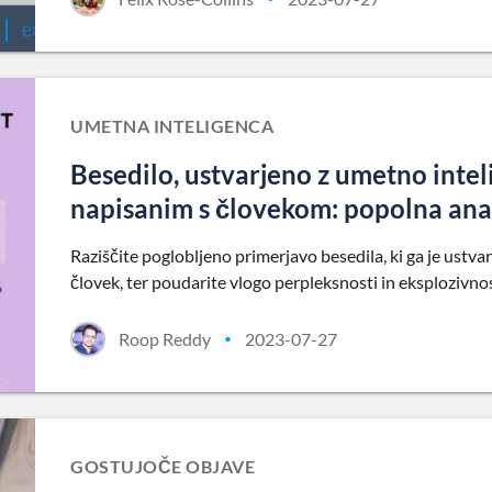
UMETNA INTELIGENCA
Besedilo, ustvarjeno z umetno intel
napisanim s človekom: popolna ana
Raziščite poglobljeno primerjavo besedila, ki ga je ustvari
človek, ter poudarite vlogo perpleksnosti in eksplozivnos
Roop Reddy
2023-07-27
•
GOSTUJOČE OBJAVE