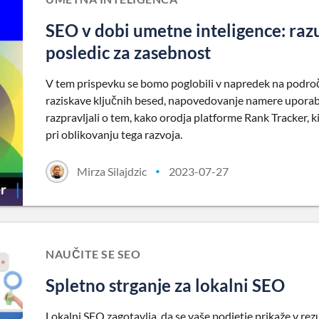
SEO v dobi umetne inteligence: raz
posledic za zasebnost
V tem prispevku se bomo poglobili v napredek na področj
raziskave ključnih besed, napovedovanje namere uporabn
razpravljali o tem, kako orodja platforme Rank Tracker, k
pri oblikovanju tega razvoja.
Mirza Silajdzic
2023-07-27
•
NAUČITE SE SEO
Spletno strganje za lokalni SEO
Lokalni SEO zagotavlja, da se vaše podjetje prikaže v rezul