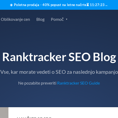
☀️ Poletna prodaja - 40% popust na letne načrte
⏳
11
:
27
:
21
→
Oblikovanje cen
Blog
Pomoč
Ranktracker SEO Blog
Vse, kar morate vedeti o SEO za naslednjo kampanjo
Ne pozabite preveriti
Ranktracker SEO Guide