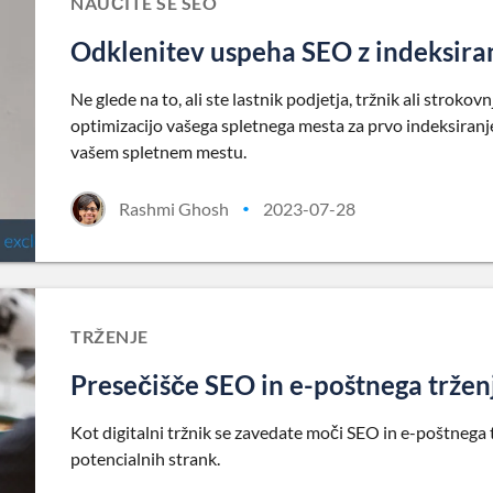
NAUČITE SE SEO
Odklenitev uspeha SEO z indeksira
Ne glede na to, ali ste lastnik podjetja, tržnik ali strok
optimizacijo vašega spletnega mesta za prvo indeksiranj
vašem spletnem mestu.
Rashmi Ghosh
2023-07-28
•
TRŽENJE
Presečišče SEO in e-poštnega trženj
Kot digitalni tržnik se zavedate moči SEO in e-poštnega 
potencialnih strank.