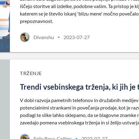
iščejo storitve ali izdelke, podobne vašim. Ta pristop je
katerem se je število iskanj 'blizu mene' močno povečalo
prepoznavnost.
Divanshu
2023-07-27
•
TRŽENJE
Trendi vsebinskega trženja, ki jih je 
V dobi razvoja pametnih telefonov in družabnih medijev 
potencialnimi strankami in povečanja prodaje, kot je raz
podlagi te slike lahko sklepamo, da se blagovne znamke
zavedajo pomena vsebinskega trženja in si želijo ustvarj
Felix Rose-Collins
2023-07-27
•