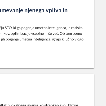
umevanje njenega vpliva in
u SEO, ki ga poganja umetna inteligenca, in raziskali
ikov, optimizacijo vsebine in še več. Ob tem bomo
i jih poganja umetna inteligenca, igrajo ključno vlogo
tatih lokalnega iskanja, ko stranke v svoji bližini