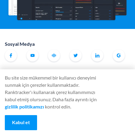
Sosyal Medya
Araçlar
Bu site size mükemmel bir kullanıcı deneyimi
Rank Tracker
sunmak için çerezler kullanmaktadır.
Keyword Finder
Ranktracker'ı kullanarak çerez kullanımımızı
kabul etmiş olursunuz. Daha fazla ayrıntı için
SERP Checker
gizlilik politikamızı
kontrol edin.
Web Audit
Backlink Checker
Kabul et
Backlink Monitor