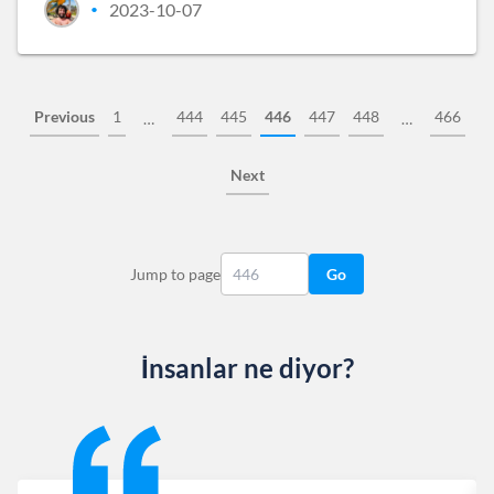
2023-10-07
•
Previous
1
444
445
446
447
448
466
…
…
Next
Jump to page
Go
İnsanlar ne diyor?
Slide 1 of 13