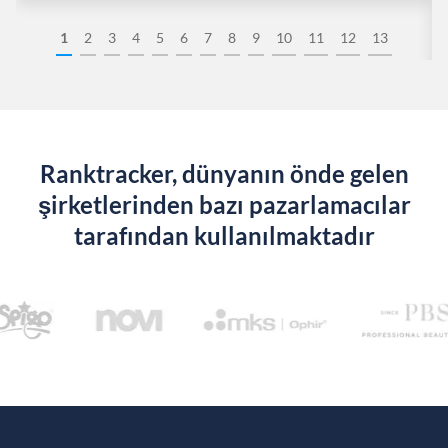
1
2
3
4
5
6
7
8
9
10
11
12
13
Ranktracker, dünyanın önde gelen
şirketlerinden bazı pazarlamacılar
tarafından kullanılmaktadır