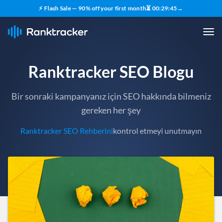
⚡ Flash Sale — 90% off your first month
⏳
00
:
29
:
43
→
Ranktracker SEO Blogu
Bir sonraki kampanyanız için SEO hakkında bilmeniz
gereken her şey
Ranktracker SEO Rehberini
kontrol etmeyi unutmayın