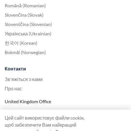
Română (Romanian)
Slovenčina (Slovak)
Slovenščina (Slovenian)
Українська (Ukrainian)
한국어 (Korean)
Bokmål (Norwegian)
Контакти
Зв'яжіться з нами
Про нас
United Kingdom Office
Ranktracker Ltd
Цей сайт використовує файли cookie,
144A Clerkenwell Rd
щоб забезпечити Вам найкращий
London, EC1R 5DF