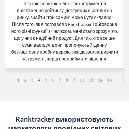
З такою великою кількістю інструментів
відстеження рейтингу, доступних сьогодні на
ринку, знайти "той самий" може бути складно.
Після того, як я погрався з Ranktracker і обговорив
його різні функції з Феліксом, мені стало зрозуміло,
що у них є надійний продукт. Для тих, хто все ще
сумнівається, вони пропонують 7-денну
безкоштовну пробну версію, яка дозволяє вивчити
інструмент, перш ніж приймати рішення!
1
2
3
4
5
6
7
8
9
10
11
12
13
Ranktracker використовують
маркетологи провідних світових