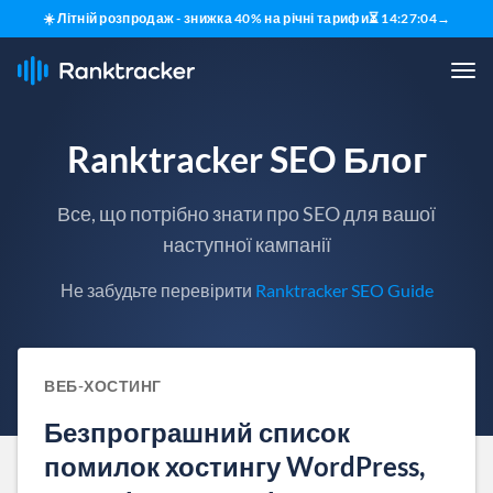
☀️ Літній розпродаж - знижка 40% на річні тарифи
⏳
14
:
27
:
03
→
Ranktracker SEO Блог
Все, що потрібно знати про SEO для вашої
наступної кампанії
Не забудьте перевірити
Ranktracker SEO Guide
ВЕБ-ХОСТИНГ
Безпрограшний список
помилок хостингу WordPress,