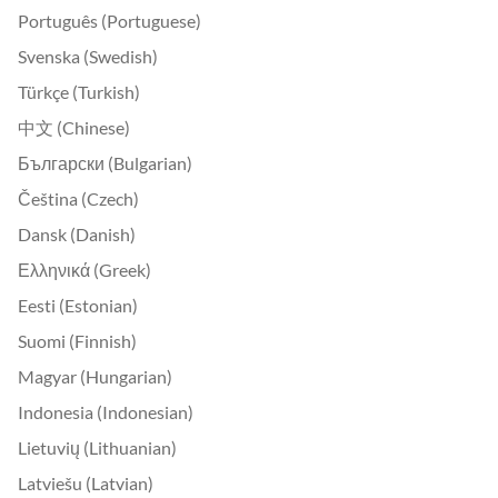
Português (Portuguese)
Svenska (Swedish)
Türkçe (Turkish)
中文 (Chinese)
Български (Bulgarian)
Čeština (Czech)
Dansk (Danish)
Ελληνικά (Greek)
Eesti (Estonian)
Suomi (Finnish)
Magyar (Hungarian)
Indonesia (Indonesian)
Lietuvių (Lithuanian)
Latviešu (Latvian)