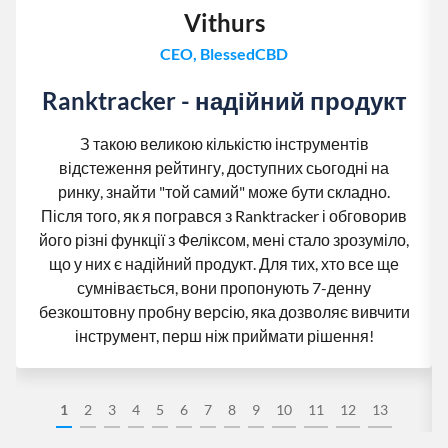
Vithurs
CEO, BlessedCBD
Ranktracker - надійний продукт
З такою великою кількістю інструментів
відстеження рейтингу, доступних сьогодні на
ринку, знайти "той самий" може бути складно.
Після того, як я погрався з Ranktracker і обговорив
його різні функції з Феліксом, мені стало зрозуміло,
що у них є надійний продукт. Для тих, хто все ще
сумнівається, вони пропонують 7-денну
безкоштовну пробну версію, яка дозволяє вивчити
інструмент, перш ніж приймати рішення!
1
2
3
4
5
6
7
8
9
10
11
12
13