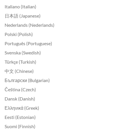
Italiano (Italian)
日本語 (Japanese)
Nederlands (Nederlands)
Polski (Polish)
Português (Portuguese)
Svenska (Swedish)
Türkçe (Turkish)
中文 (Chinese)
Български (Bulgarian)
Čeština (Czech)
Dansk (Danish)
Ελληνικά (Greek)
Eesti (Estonian)
Suomi (Finnish)