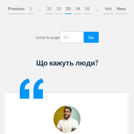
Previous
1
31
32
33
34
35
466
Next
…
…
Jump to page
Go
Що кажуть люди?
Slide 1 of 13