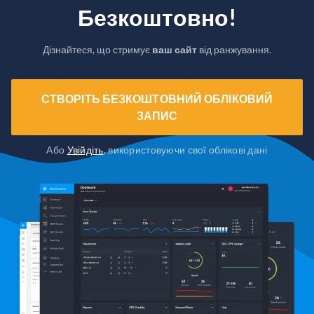
Безкоштовно!
Дізнайтеся, що стримує
ваш сайт
від ранжування.
СТВОРІТЬ БЕЗКОШТОВНИЙ ОБЛІКОВИЙ
ЗАПИС
Або
Увійдіть
, використовуючи свої облікові дані