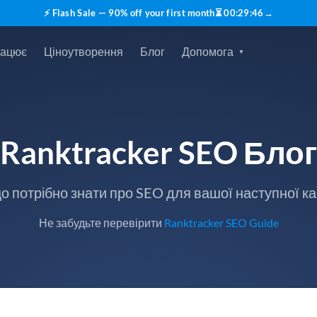
⚡ Flash Sale — 90% off your first month
⏳
00
:
29
:
45
→
рацює
Ціноутворення
Блог
Допомога
Ranktracker SEO Блог
що потрібно знати про SEO для вашої наступної ка
Не забудьте перевірити
Ranktracker SEO Guide