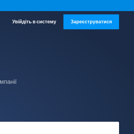
Увійдіть в систему
Зареєструватися
мпанії