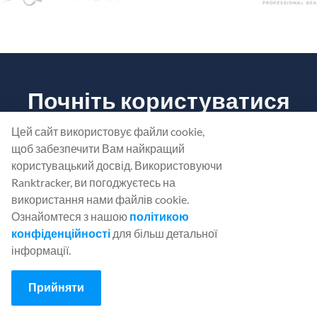
Почніть користуватися
Ranktracker...
Цей сайт використовує файли cookie,
Безкоштовно!
щоб забезпечити Вам найкращий
користувацький досвід. Використовуючи
Ranktracker, ви погоджуєтесь на
Дізнайтеся, що стримує
ваш сайт
від ранжування.
використання нами файлів cookie.
Ознайомтеся з нашою
політикою
конфіденційності
для більш детальної
СТВОРІТЬ БЕЗКОШТОВНИЙ ОБЛІКОВИЙ
інформації.
ЗАПИС
Прийняти
Або
Увійдіть
, використовуючи свої облікові дані