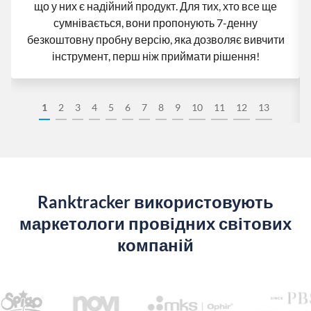
що у них є надійний продукт. Для тих, хто все ще
сумнівається, вони пропонують 7-денну
безкоштовну пробну версію, яка дозволяє вивчити
інструмент, перш ніж приймати рішення!
1
2
3
4
5
6
7
8
9
10
11
12
13
Ranktracker використовують
маркетологи провідних світових
компаній