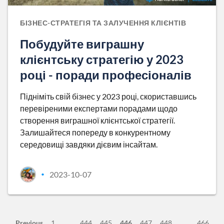
БІЗНЕС-СТРАТЕГІЯ ТА ЗАЛУЧЕННЯ КЛІЄНТІВ
Побудуйте виграшну
клієнтську стратегію у 2023
році - поради професіоналів
Підніміть свій бізнес у 2023 році, скориставшись
перевіреними експертами порадами щодо
створення виграшної клієнтської стратегії.
Залишайтеся попереду в конкурентному
середовищі завдяки дієвим інсайтам.
2023-10-07
•
Previous
1
444
445
446
447
448
466
…
…