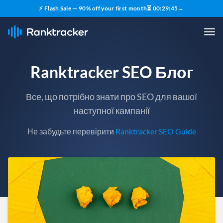
⚡ Flash Sale — 90% off your first month
⏳
00
:
29
:
43
→
Ranktracker SEO Блог
Все, що потрібно знати про SEO для вашої
наступної кампанії
Не забудьте перевірити
Ranktracker SEO Guide