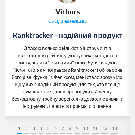
Vithurs
CEO, BlessedCBD
Ranktracker - надійний продукт
З такою великою кількістю інструментів
відстеження рейтингу, доступних сьогодні на
ринку, знайти "той самий" може бути складно.
Після того, як я погрався з Ranktracker і обговорив
його різні функції з Феліксом, мені стало зрозуміло,
що у них є надійний продукт. Для тих, хто все ще
сумнівається, вони пропонують 7-денну
безкоштовну пробну версію, яка дозволяє вивчити
інструмент, перш ніж приймати рішення!
1
2
3
4
5
6
7
8
9
10
11
12
13