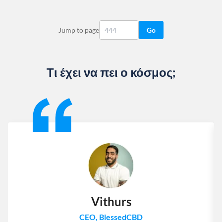
Jump to page
Go
Τι έχει να πει ο κόσμος;
Slide 1 of 13
Vithurs
CEO, BlessedCBD