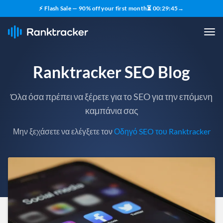
⚡ Flash Sale — 90% off your first month
⏳
00
:
29
:
43
→
Ranktracker SEO Blog
Όλα όσα πρέπει να ξέρετε για το SEO για την επόμενη
καμπάνια σας
Μην ξεχάσετε να ελέγξετε τον
Οδηγό SEO του Ranktracker