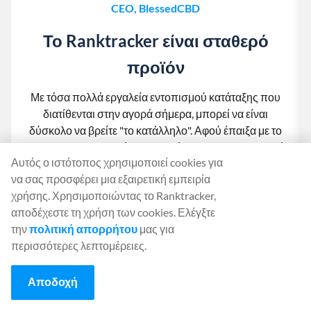
CEO, BlessedCBD
Το Ranktracker είναι σταθερό
προϊόν
Με τόσα πολλά εργαλεία εντοπισμού κατάταξης που
διατίθενται στην αγορά σήμερα, μπορεί να είναι
δύσκολο να βρείτε "το κατάλληλο". Αφού έπαιξα με το
Ranktracker και συζήτησα τα διάφορα χαρακτηριστικά
Αυτός ο ιστότοπος χρησιμοποιεί cookies για
του με τον Felix, μου είναι σαφές ότι έχουν ένα σταθερό
να σας προσφέρει μια εξαιρετική εμπειρία
προϊόν. Για όποιον έχει ακόμα αμφιβολίες,
χρήσης. Χρησιμοποιώντας το Ranktracker,
προσφέρουν μια δωρεάν δοκιμή 7 ημερών, η οποία
αποδέχεστε τη χρήση των cookies. Ελέγξτε
σας επιτρέπει να εξερευνήσετε το εργαλείο πριν
την
πολιτική απορρήτου
μας για
πάρετε μια απόφαση!
περισσότερες λεπτομέρειες.
Αποδοχή
1
2
3
4
5
6
7
8
9
10
11
12
13