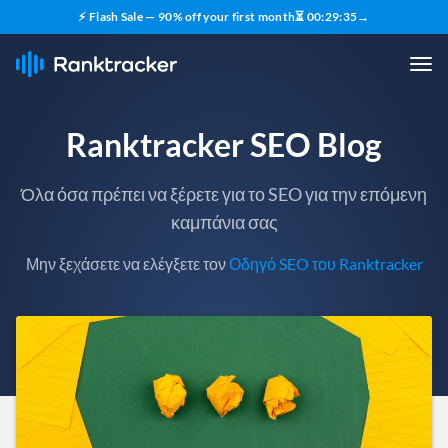
⚡ Flash Sale — 90% off your first month
⏳
00
:
29
:
33
→
Ranktracker SEO Blog
Όλα όσα πρέπει να ξέρετε για το SEO για την επόμενη
καμπάνια σας
Μην ξεχάσετε να ελέγξετε τον
Οδηγό SEO του Ranktracker