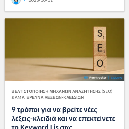
ΒΕΛΤΙΣΤΟΠΟΊΗΣΗ ΜΗΧΑΝΏΝ ΑΝΑΖΉΤΗΣΗΣ (SEO)
&AMP; ΈΡΕΥΝΑ ΛΈΞΕΩΝ-ΚΛΕΙΔΙΏΝ
9 τρόποι για να βρείτε νέες
λέξεις-κλειδιά και να επεκτείνετε
το Keyword Lis σας