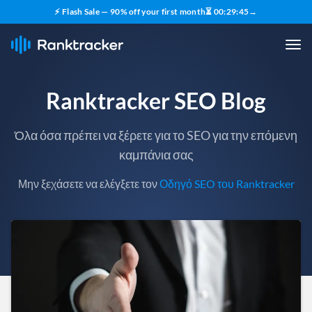
⚡ Flash Sale — 90% off your first month
⏳
00
:
29
:
43
→
Ranktracker SEO Blog
Όλα όσα πρέπει να ξέρετε για το SEO για την επόμενη
καμπάνια σας
Μην ξεχάσετε να ελέγξετε τον
Οδηγό SEO του Ranktracker