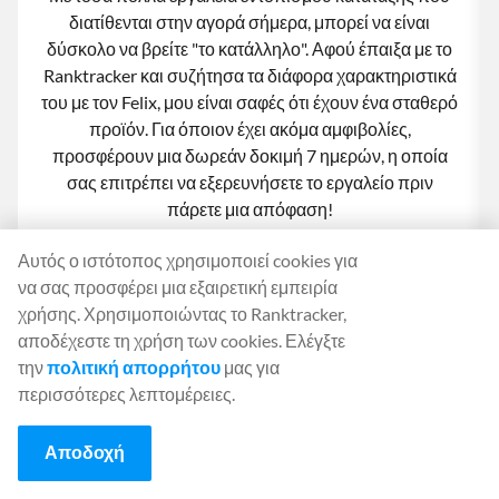
διατίθενται στην αγορά σήμερα, μπορεί να είναι
δύσκολο να βρείτε "το κατάλληλο". Αφού έπαιξα με το
Ranktracker και συζήτησα τα διάφορα χαρακτηριστικά
του με τον Felix, μου είναι σαφές ότι έχουν ένα σταθερό
προϊόν. Για όποιον έχει ακόμα αμφιβολίες,
προσφέρουν μια δωρεάν δοκιμή 7 ημερών, η οποία
σας επιτρέπει να εξερευνήσετε το εργαλείο πριν
πάρετε μια απόφαση!
Αυτός ο ιστότοπος χρησιμοποιεί cookies για
να σας προσφέρει μια εξαιρετική εμπειρία
1
2
3
4
5
6
7
8
9
10
11
12
13
χρήσης. Χρησιμοποιώντας το Ranktracker,
αποδέχεστε τη χρήση των cookies. Ελέγξτε
την
πολιτική απορρήτου
μας για
περισσότερες λεπτομέρειες.
Το Ranktracker χρησιμοποιείται από
Αποδοχή
marketers ορισμένων από τις