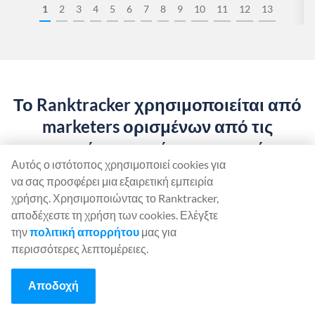
1
2
3
4
5
6
7
8
9
10
11
12
13
Το Ranktracker χρησιμοποιείται από
marketers ορισμένων από τις
κορυφαίες εταιρείες παγκοσμίως.
Αυτός ο ιστότοπος χρησιμοποιεί cookies για
να σας προσφέρει μια εξαιρετική εμπειρία
χρήσης. Χρησιμοποιώντας το Ranktracker,
αποδέχεστε τη χρήση των cookies. Ελέγξτε
την
πολιτική απορρήτου
μας για
περισσότερες λεπτομέρειες.
Αποδοχή
Ξεκινήστε να