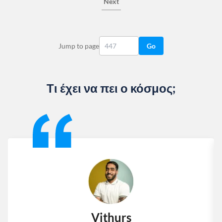
Next
Jump to page
Go
Τι έχει να πει ο κόσμος;
Slide 1 of 13
Vithurs