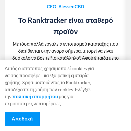
CEO, BlessedCBD
Το Ranktracker είναι σταθερό
προϊόν
Με τόσα πολλά εργαλεία εντοπισμού κατάταξης που
διατίθενται στην αγορά σήμερα, μπορεί να είναι
δύσκολο να βρείτε "το κατάλληλο". Αφού έπαιξα με το
Ranktracker και συζήτησα τα διάφορα χαρακτηριστικά
Αυτός ο ιστότοπος χρησιμοποιεί cookies για
του με τον Felix, μου είναι σαφές ότι έχουν ένα σταθερό
να σας προσφέρει μια εξαιρετική εμπειρία
προϊόν. Για όποιον έχει ακόμα αμφιβολίες,
χρήσης. Χρησιμοποιώντας το Ranktracker,
προσφέρουν μια δωρεάν δοκιμή 7 ημερών, η οποία
αποδέχεστε τη χρήση των cookies. Ελέγξτε
σας επιτρέπει να εξερευνήσετε το εργαλείο πριν
την
πολιτική απορρήτου
μας για
πάρετε μια απόφαση!
περισσότερες λεπτομέρειες.
Αποδοχή
1
2
3
4
5
6
7
8
9
10
11
12
13