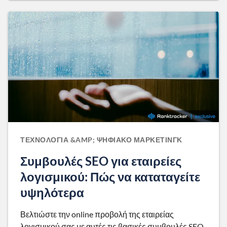
ΤΕΧΝΟΛΟΓΊΑ &AMP; ΨΗΦΙΑΚΌ ΜΆΡΚΕΤΙΝΓΚ
Συμβουλές SEO για εταιρείες
λογισμικού: Πώς να καταταγείτε
υψηλότερα
Βελτιώστε την online προβολή της εταιρείας
λογισμικού σας με αυτές τις βασικές συμβουλές SEO.