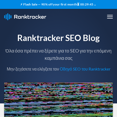
⚡ Flash Sale — 90% off your first month
⏳
00
:
29
:
43
→
Ranktracker SEO Blog
Όλα όσα πρέπει να ξέρετε για το SEO για την επόμενη
καμπάνια σας
Μην ξεχάσετε να ελέγξετε τον
Οδηγό SEO του Ranktracker