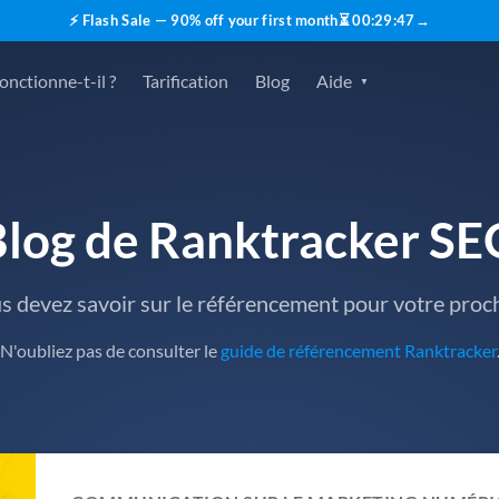
⚡ Flash Sale — 90% off your first month
⏳
00
:
29
:
45
→
nctionne-t-il ?
Tarification
Blog
Aide
Blog de Ranktracker SE
us devez savoir sur le référencement pour votre pro
N'oubliez pas de consulter le
guide de référencement Ranktracker