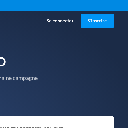
Se connecter
S’inscrire
O
chaine campagne
.