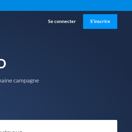
Se connecter
S’inscrire
O
chaine campagne
.