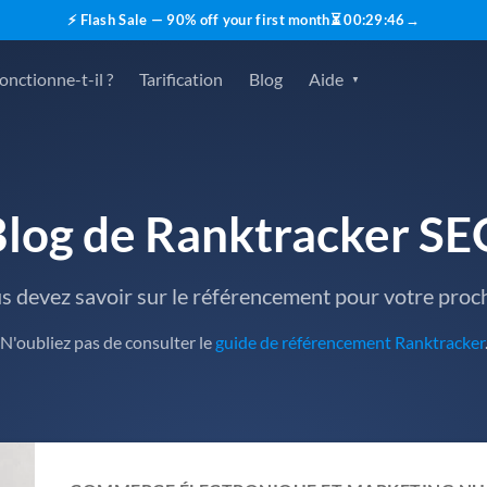
⚡ Flash Sale — 90% off your first month
⏳
00
:
29
:
45
→
nctionne-t-il ?
Tarification
Blog
Aide
Blog de Ranktracker SE
us devez savoir sur le référencement pour votre pro
N'oubliez pas de consulter le
guide de référencement Ranktracker