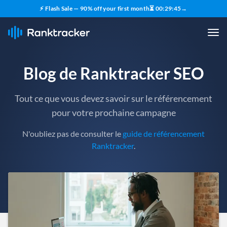
⚡ Flash Sale — 90% off your first month
⏳
00
:
29
:
43
→
Blog de Ranktracker SEO
Tout ce que vous devez savoir sur le référencement
pour votre prochaine campagne
N'oubliez pas de consulter le
guide de référencement
Ranktracker
.