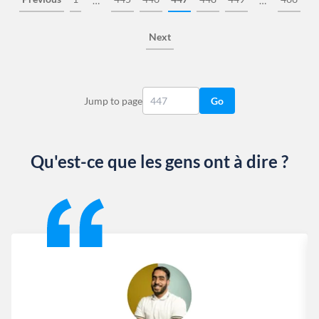
…
…
Next
Jump to page
Go
Qu'est-ce que les gens ont à dire ?
Slide 1 of 13