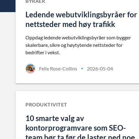
BYRÅER
Ledende webutviklingsbyråer for
nettsteder med høy trafikk
Oppdag ledende webutviklingsbyråer som bygger
skalerbare, sikre og høytytende nettsteder for
bedrifter i vekst.
Felix Rose-Collins
2026-05-04
•
PRODUKTIVITET
10 smarte valg av
kontorprogramvare som SEO-
team bør ta før de laster ned noe