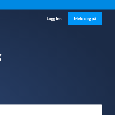
Logg inn
Meld deg på
g