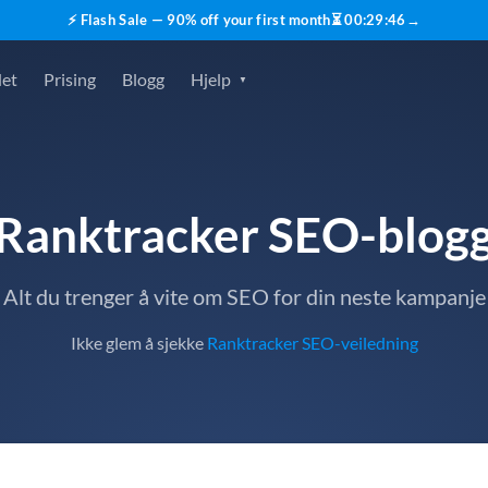
⚡ Flash Sale — 90% off your first month
⏳
00
:
29
:
45
→
det
Prising
Blogg
Hjelp
Ranktracker SEO-blog
Alt du trenger å vite om SEO for din neste kampanje
Ikke glem å sjekke
Ranktracker SEO-veiledning