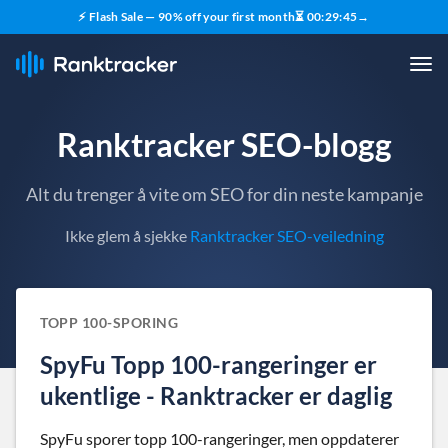
⚡ Flash Sale — 90% off your first month
⏳
00
:
29
:
44
→
Ranktracker SEO-blogg
Alt du trenger å vite om SEO for din neste kampanje
Ikke glem å sjekke
Ranktracker SEO-veiledning
TOPP 100-SPORING
SpyFu Topp 100-rangeringer er
ukentlige - Ranktracker er daglig
SpyFu sporer topp 100-rangeringer, men oppdaterer