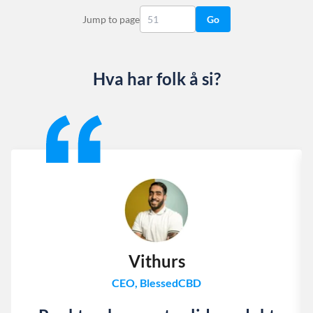
Jump to page
Go
Hva har folk å si?
Slide 1 of 13
Vithurs
CEO, BlessedCBD