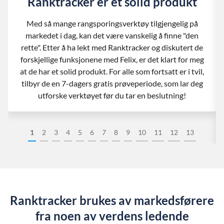
Ranktracker er et solid produkt
Med så mange rangsporingsverktøy tilgjengelig på
markedet i dag, kan det være vanskelig å finne "den
rette". Etter å ha lekt med Ranktracker og diskutert de
forskjellige funksjonene med Felix, er det klart for meg
at de har et solid produkt. For alle som fortsatt er i tvil,
tilbyr de en 7-dagers gratis prøveperiode, som lar deg
utforske verktøyet før du tar en beslutning!
1
2
3
4
5
6
7
8
9
10
11
12
13
Ranktracker brukes av markedsførere
fra noen av verdens ledende