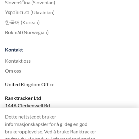
Slovenščina (Slovenian)
Українська (Ukrainian)
한국어 (Korean)
Bokmål (Norwegian)
Kontakt
Kontakt oss
Om oss
United Kingdom Office
Ranktracker Ltd
144A Clerkenwell Rd
London, EC1R 5DF
Dette nettstedet bruker
Company No: 08820809
informasjonskapsler for å gi deg en god
felix@ranktracker.com
brukeropplevelse. Ved å bruke Ranktracker
godtar du vår bruk av informasjonskapsler.