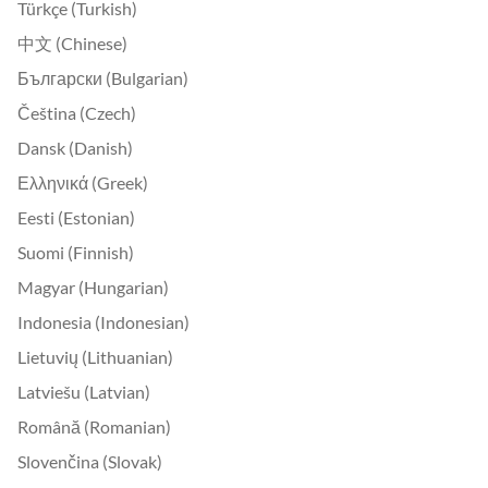
Türkçe (Turkish)
中文 (Chinese)
Български (Bulgarian)
Čeština (Czech)
Dansk (Danish)
Ελληνικά (Greek)
Eesti (Estonian)
Suomi (Finnish)
Magyar (Hungarian)
Indonesia (Indonesian)
Lietuvių (Lithuanian)
Latviešu (Latvian)
Română (Romanian)
Slovenčina (Slovak)