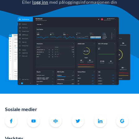
Eller
logg inn
med påloggingsinformasjonen din
Sosiale medier
Verktøy