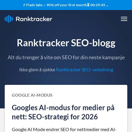
⚡ Flash Sale — 90% off your first month
⏳
00
:
29
:
44
→
Ranktracker SEO-blogg
Alt du trenger å vite om SEO for din neste kampanje
Ikke glem å sjekke
Ranktracker SEO-veiledning
GOOGLE AI-MODUS
Googles AI-modus for medier på
nett: SEO-strategi for 2026
Google AI Mode endrer SEO for nettmedier med AI-