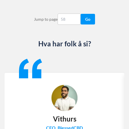
Jump to page
Go
Hva har folk å si?
Slide 1 of 13
Vithurs
CEO, BlessedCBD