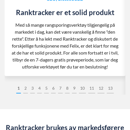
Ranktracker er et solid produkt
Med så mange rangsporingsverktøy tilgjengelig på
markedet i dag, kan det være vanskelig å finne "den
rette". Etter å ha lekt med Ranktracker og diskutert de
forskjellige funksjonene med Felix, er det klart for meg
at de har et solid produkt. For alle som fortsatt er i tvil,
tilbyr de en 7-dagers gratis prøveperiode, som lar deg
utforske verktøyet før du tar en beslutning!
1
2
3
4
5
6
7
8
9
10
11
12
13
Ranktracker brukes av markedsførere