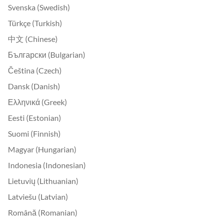
Svenska (Swedish)
Türkçe (Turkish)
中文 (Chinese)
Български (Bulgarian)
Čeština (Czech)
Dansk (Danish)
Ελληνικά (Greek)
Eesti (Estonian)
Suomi (Finnish)
Magyar (Hungarian)
Indonesia (Indonesian)
Lietuvių (Lithuanian)
Latviešu (Latvian)
Română (Romanian)