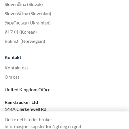
Slovenčina (Slovak)
Slovenščina (Slovenian)
Українська (Ukrainian)
한국어 (Korean)
Bokmål (Norwegian)
Kontakt
Kontakt oss
Om oss
United Kingdom Office
Ranktracker Ltd
144A Clerkenwell Rd
London, EC1R 5DF
Dette nettstedet bruker
Company No: 08820809
informasjonskapsler for å gi deg en god