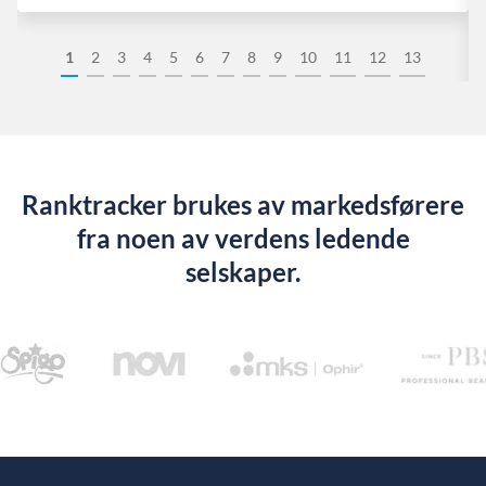
1
2
3
4
5
6
7
8
9
10
11
12
13
Ranktracker brukes av markedsførere
fra noen av verdens ledende
selskaper.