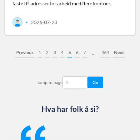
faste IP-adresser for arbeid med flere kontoer.
2026-07-23
•
Previous
1
2
3
4
5
6
7
464
Next
…
Jump to page
Go
Hva har folk å si?
Slide 1 of 13