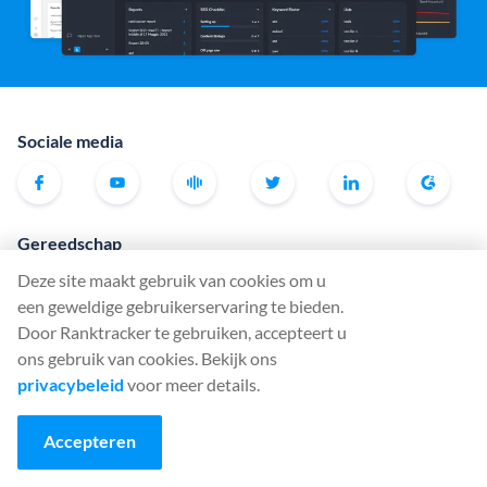
Sociale media
Gereedschap
Rank Tracker
Deze site maakt gebruik van cookies om u
een geweldige gebruikerservaring te bieden.
Keyword Finder
Door Ranktracker te gebruiken, accepteert u
SERP Checker
ons gebruik van cookies. Bekijk ons
Web Audit
privacybeleid
voor meer details.
Backlink Checker
Accepteren
Backlink Monitor
SEO Checklist