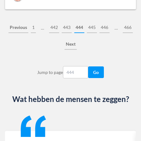
Previous
1
442
443
444
445
446
466
…
…
Next
Jump to page
Go
Wat hebben de mensen te zeggen?
Slide 1 of 13