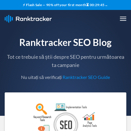
⚡ Flash Sale — 90% off your first month
⏳
00
:
29
:
43
→
Ranktracker SEO Blog
Tot ce trebuie să știi despre SEO pentru următoarea
ta campanie
Nu uitați să verificați
Ranktracker SEO Guide