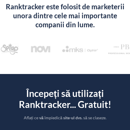
Ranktracker este folosit de marketerii
unora dintre cele mai importante
companii din lume.
Începeți să utilizați
Ranktracker... Gratuit!
Aflați ce
vă
împiedică
site-ul dvs.
să se claseze.