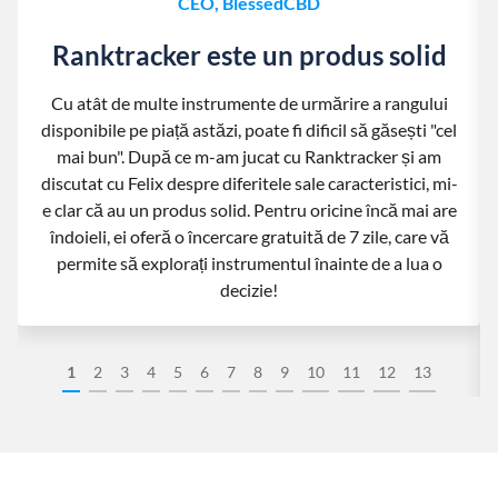
CEO, BlessedCBD
Ranktracker este un produs solid
Cu atât de multe instrumente de urmărire a rangului
disponibile pe piață astăzi, poate fi dificil să găsești "cel
mai bun". După ce m-am jucat cu Ranktracker și am
discutat cu Felix despre diferitele sale caracteristici, mi-
e clar că au un produs solid. Pentru oricine încă mai are
îndoieli, ei oferă o încercare gratuită de 7 zile, care vă
permite să explorați instrumentul înainte de a lua o
decizie!
1
2
3
4
5
6
7
8
9
10
11
12
13