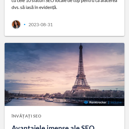
cu cele 10 sfaturi SEO locale de top pentru ca afacerea
dvs. să iasă în evidență.
2023-08-31
•
ÎNVĂȚAȚI SEO
Avantajele imense ale SEO