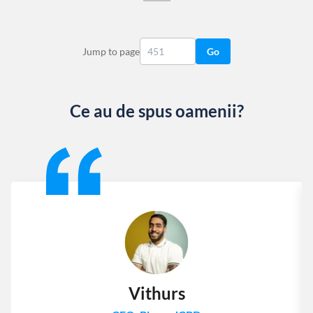
Jump to page
Go
Ce au de spus oamenii?
Slide 1 of 13
Vithurs