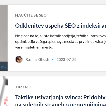
NAUČITE SE SEO
Odklenitev uspeha SEO z indeksira
Ne glede na to, ali ste lastnik podjetja, tržnik ali strok
optimizacijo vašega spletnega mesta za prvo indeksiranj
vašem spletnem mestu.
Rashmi Ghosh
2023-07-28
•
TRŽENJE
Taktike ustvarjanja svinca: Pridobi
na spletnih straneh o nepremičnin