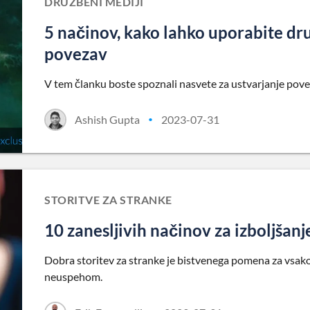
DRUŽBENI MEDIJI
5 načinov, kako lahko uporabite dr
povezav
V tem članku boste spoznali nasvete za ustvarjanje pov
Ashish Gupta
2023-07-31
•
STORITVE ZA STRANKE
10 zanesljivih načinov za izboljšanj
Dobra storitev za stranke je bistvenega pomena za vsako
neuspehom.