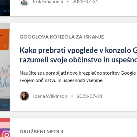
Erik Emanuelli
2023-07-31
•
GOOGLOVA KONZOLA ZA ISKANJE
Kako prebrati vpoglede v konzolo G
razumeli svoje občinstvo in uspešn
Naučite se uporabljati novo brezplačno storitev Google 
svojem občinstvu in uspešnosti vsebine.
Ioana Wilkinson
2023-07-31
•
DRUŽBENI MEDIJI