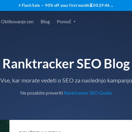
⚡ Flash Sale — 90% off your first month
⏳
00
:
29
:
45
→
Oblikovanje cen
Blog
Pomoč
Ranktracker SEO Blog
Vse, kar morate vedeti o SEO za naslednjo kampanjo
Ne pozabite preveriti
Ranktracker SEO Guide