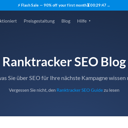
⚡ Flash Sale — 90% off your first month
⏳
00
:
29
:
46
→
ktioniert
Preisgestaltung
Blog
Hilfe
Ranktracker SEO Blog
 was Sie über SEO für Ihre nächste Kampagne wissen
Vergessen Sie nicht, den
Ranktracker SEO Guide
zu lesen