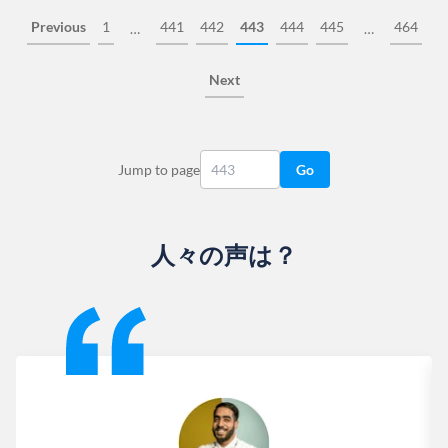
Previous
1
441
442
443
444
445
464
…
…
Next
Jump to page
Go
人々の声は？
Slide 1 of 13