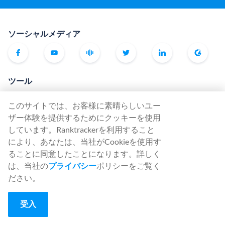
ソーシャルメディア
ツール
Rank Tracker
このサイトでは、お客様に素晴らしいユー
Keyword Finder
ザー体験を提供するためにクッキーを使用
SERP Checker
しています。Ranktrackerを利用すること
により、あなたは、当社がCookieを使用す
Web Audit
ることに同意したことになります。詳しく
Backlink Checker
は、当社の
プライバシー
ポリシーをご覧く
Backlink Monitor
ださい。
SEOチェックリスト
受入
AI Article Writer
無料です。SERPシミュレーター