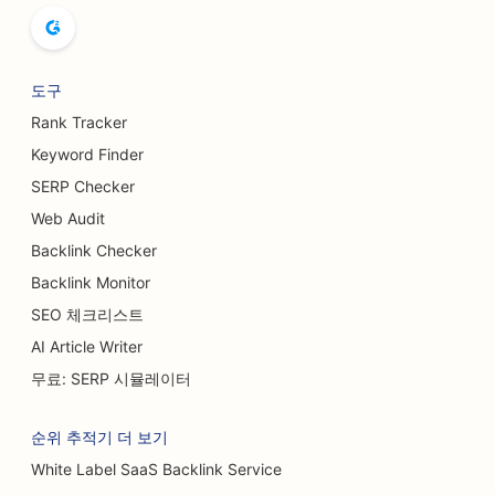
양조장을 위한 SEO
유방 확대 서비스를 위한 SEO
도구
뷔페 레스토랑을 위한 SEO
Rank Tracker
Keyword Finder
버거 트럭을 위한 SEO
SERP Checker
화상 외과의를 위한 SEO
Web Audit
Backlink Checker
카페용 SEO
Backlink Monitor
BBQ 조인트용 SEO
SEO 체크리스트
케이크 가게를 위한 SEO
AI Article Writer
무료: SERP 시뮬레이터
캐주얼 다이닝 레스토랑을 위한 SEO
카펫 및 바닥재 매장을 위한 SEO
순위 추적기 더 보기
White Label SaaS Backlink Service
세차장용 SEO