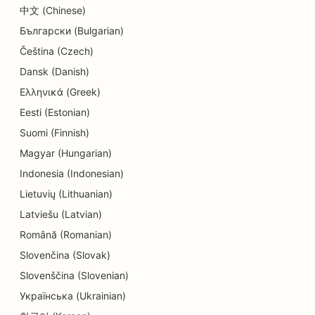
도넛 상점을 위한 SEO
中文 (Chinese)
Български (Bulgarian)
전기 기술자를 위한 SEO
Čeština (Czech)
드라이클리닝 업체를 위한 SEO
Dansk (Danish)
전자제품 매장을 위한 SEO
Ελληνικά (Greek)
Eesti (Estonian)
엔지니어링 기업을 위한 SEO
Suomi (Finnish)
근관치료사를 위한 SEO
Magyar (Hungarian)
엔터테인먼트 및 레크리에이션을 위한 SEO
Indonesia (Indonesian)
Lietuvių (Lithuanian)
방탈출 게임용 SEO
Latviešu (Latvian)
에스닉 레스토랑용 EO
Română (Romanian)
Slovenčina (Slovak)
농장에서 식탁까지 레스토랑을 위한 SEO
Slovenščina (Slovenian)
페이스리프트 서비스를 위한 SEO
Українська (Ukrainian)
패밀리 레스토랑을 위한 SEO