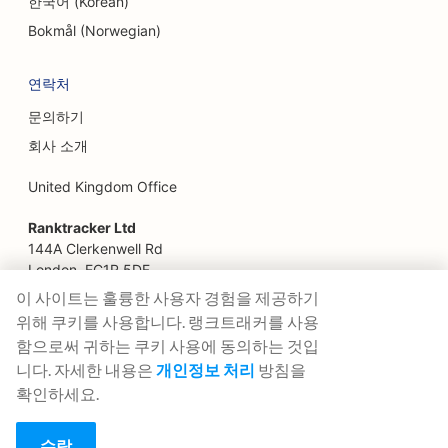
한국어 (Korean)
Bokmål (Norwegian)
재무 설계사를 위한 SEO
패스트푸드 레스토랑을 위한 SEO
연락처
문의하기
플로리스트를 위한 SEO
회사 소개
파인 다이닝 레스토랑을 위한 SEO
United Kingdom Office
금융 서비스를 위한 SEO
Ranktracker Ltd
푸드코트용 SEO
144A Clerkenwell Rd
London, EC1R 5DF
프랑스 제과점을 위한 SEO
Company No: 08820809
이 사이트는 훌륭한 사용자 경험을 제공하기
felix@ranktracker.com
푸드 트럭을 위한 SEO
위해 쿠키를 사용합니다. 랭크트래커를 사용
함으로써 귀하는 쿠키 사용에 동의하는 것입
가구점을 위한 SEO
니다. 자세한 내용은
개인정보 처리
방침을
확인하세요.
2015 -
2026
© Ranktracker. All Rights Reserved.
냉동 요거트 매장을 위한 SEO
일반 치과의사(DDS 또는 DMD)를 위한 SEO
수락