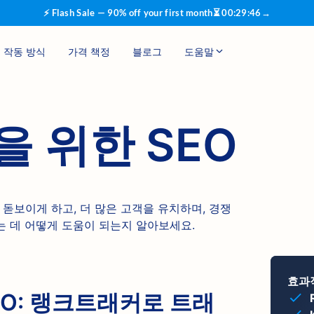
⚡ Flash Sale — 90% off your first month
⏳
00
:
29
:
45
→
작동 방식
가격 책정
블로그
도움말
을 위한 SEO
장을 돋보이게 하고, 더 많은 고객을 유치하며, 경쟁
는 데 어떻게 도움이 되는지 알아보세요.
효과
EO: 랭크트래커로 트래