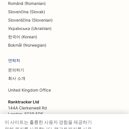
방탈출 게임용 SEO
Română (Romanian)
Slovenčina (Slovak)
페이스리프트 서비스를 위한 SEO
Slovenščina (Slovenian)
패밀리 레스토랑을 위한 SEO
Українська (Ukrainian)
농장에서 식탁까지 레스토랑을 위한 SEO
한국어 (Korean)
Bokmål (Norwegian)
재무 설계사를 위한 SEO
금융 서비스를 위한 SEO
연락처
문의하기
파인 다이닝 레스토랑을 위한 SEO
회사 소개
패스트푸드 레스토랑을 위한 SEO
United Kingdom Office
플로리스트를 위한 SEO
Ranktracker Ltd
푸드코트용 SEO
144A Clerkenwell Rd
London, EC1R 5DF
푸드 트럭을 위한 SEO
Company No: 08820809
이 사이트는 훌륭한 사용자 경험을 제공하기
felix@ranktracker.com
프랑스 제과점을 위한 SEO
위해 쿠키를 사용합니다. 랭크트래커를 사용