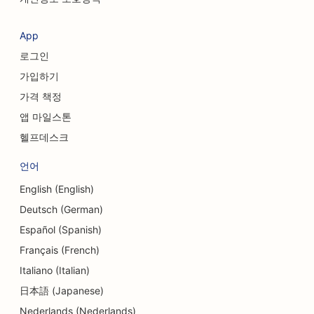
의류 매장을 위한 SEO
App
환전 서비스를 위한 SEO
로그인
두개안면외과 의사를 위한 SEO
가입하기
가격 책정
신용 조합을 위한 SEO
앱 마일스톤
컵케이크 가게를 위한 SEO
헬프데스크
댄스 스튜디오를 위한 SEO
언어
어린이집용 SEO
English (English)
Deutsch (German)
부채 상담 서비스를 위한 SEO
Español (Spanish)
치과 병원을 위한 SEO
Français (French)
델리용 SEO
Italiano (Italian)
日本語 (Japanese)
식당을 위한 SEO
Nederlands (Nederlands)