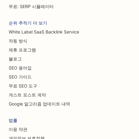
무료: SERP 시뮬레이터
세차장용 SEO
카페용 SEO
순위 추적기 더 보기
White Label SaaS Backlink Service
카펫 및 바닥재 매장을 위한 SEO
작동 방식
캐주얼 다이닝 레스토랑을 위한 SEO
제휴 프로그램
화학적 박피 서비스를 위한 SEO
블로그
SEO 용어집
고양이 카페를 위한 SEO
SEO 가이드
카이로프랙틱 의사를 위한 SEO
무료 SEO 도구
게스트 포스트 계약
청소 서비스를 위한 SEO
Google 알고리즘 업데이트 내역
커피숍을 위한 SEO
법률
컨설팅 회사를 위한 SEO
이용 약관
성형외과 의사를 위한 SEO
개인정보 보호정책