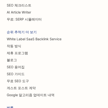
BBQ 조인트용 SEO
SEO 체크리스트
케이크 가게를 위한 SEO
AI Article Writer
무료: SERP 시뮬레이터
캐주얼 다이닝 레스토랑을 위한 SEO
카펫 및 바닥재 매장을 위한 SEO
순위 추적기 더 보기
White Label SaaS Backlink Service
세차장용 SEO
작동 방식
자동차 대리점을 위한 SEO
제휴 프로그램
청소 서비스를 위한 SEO
블로그
SEO 용어집
카이로프랙틱 의사를 위한 SEO
SEO 가이드
고양이 카페를 위한 SEO
무료 SEO 도구
게스트 포스트 계약
화학적 박피 서비스를 위한 SEO
Google 알고리즘 업데이트 내역
의류 매장을 위한 SEO
법률
두개안면외과 의사를 위한 SEO