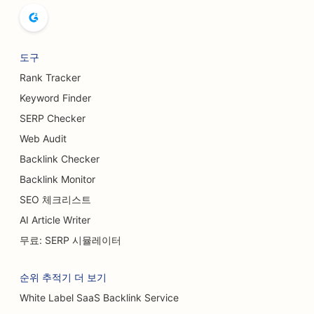
양조장을 위한 SEO
유방 확대 서비스를 위한 SEO
도구
뷔페 레스토랑을 위한 SEO
Rank Tracker
Keyword Finder
버거 트럭을 위한 SEO
SERP Checker
화상 외과의를 위한 SEO
Web Audit
Backlink Checker
카페용 SEO
Backlink Monitor
BBQ 조인트용 SEO
SEO 체크리스트
케이크 가게를 위한 SEO
AI Article Writer
무료: SERP 시뮬레이터
캐주얼 다이닝 레스토랑을 위한 SEO
카펫 및 바닥재 매장을 위한 SEO
순위 추적기 더 보기
White Label SaaS Backlink Service
세차장용 SEO