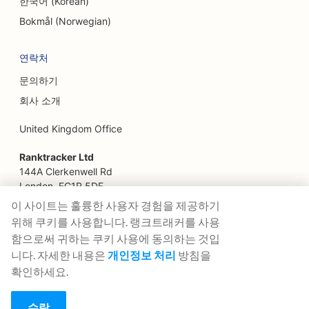
한국어 (Korean)
Bokmål (Norwegian)
재무 설계사를 위한 SEO
패스트푸드 레스토랑을 위한 SEO
연락처
문의하기
플로리스트를 위한 SEO
회사 소개
파인 다이닝 레스토랑을 위한 SEO
United Kingdom Office
금융 서비스를 위한 SEO
Ranktracker Ltd
푸드코트용 SEO
144A Clerkenwell Rd
London, EC1R 5DF
프랑스 제과점을 위한 SEO
Company No: 08820809
이 사이트는 훌륭한 사용자 경험을 제공하기
felix@ranktracker.com
푸드 트럭을 위한 SEO
위해 쿠키를 사용합니다. 랭크트래커를 사용
함으로써 귀하는 쿠키 사용에 동의하는 것입
가구점을 위한 SEO
니다. 자세한 내용은
개인정보 처리
방침을
확인하세요.
2015 -
2026
© Ranktracker. All Rights Reserved.
냉동 요거트 매장을 위한 SEO
일반 치과의사(DDS 또는 DMD)를 위한 SEO
수락