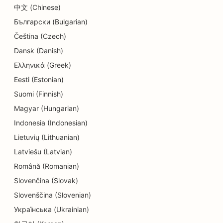
도넛 상점을 위한 SEO
中文 (Chinese)
Български (Bulgarian)
전기 기술자를 위한 SEO
Čeština (Czech)
드라이클리닝 업체를 위한 SEO
Dansk (Danish)
전자제품 매장을 위한 SEO
Ελληνικά (Greek)
Eesti (Estonian)
엔지니어링 기업을 위한 SEO
Suomi (Finnish)
근관치료사를 위한 SEO
Magyar (Hungarian)
엔터테인먼트 및 레크리에이션을 위한 SEO
Indonesia (Indonesian)
Lietuvių (Lithuanian)
방탈출 게임용 SEO
Latviešu (Latvian)
에스닉 레스토랑용 EO
Română (Romanian)
Slovenčina (Slovak)
농장에서 식탁까지 레스토랑을 위한 SEO
Slovenščina (Slovenian)
페이스리프트 서비스를 위한 SEO
Українська (Ukrainian)
패밀리 레스토랑을 위한 SEO