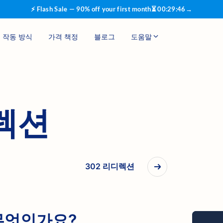
⚡ Flash Sale — 90% off your first month
⏳
00
:
29
:
45
→
작동 방식
가격 책정
블로그
도움말
디렉션
302 리디렉션
무엇인가요?