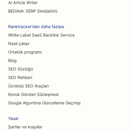
Yanık Cerrahları için SEO
AI Article Writer
BEDAVA: SERP Simülatörü
Araba Yıkamaları için SEO
Kafeler için SEO
Ranktracker'dan daha fazlası
White Label SaaS Backlink Service
Halı ve Döşeme Mağazaları için SEO
Nasıl çalışır
Günlük Yemek Restoranları için SEO
Ortaklık programı
Kimyasal Peeling Hizmetleri için SEO
Blog
SEO Sözlüğü
Kedi Kafeleri için SEO
SEO Rehberi
Kiropraktörler için SEO
Ücretsiz SEO Araçları
Konuk Gönderi Sözleşmesi
Temizlik Hizmetleri için SEO
Google Algoritma Güncelleme Geçmişi
Kahve Dükkanları için SEO
Yasal
Danışmanlık Firmaları için SEO
Şartlar ve koşullar
Estetik Cerrahlar için SEO