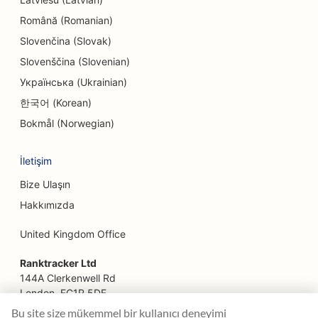
Kaçış Odaları için SEO
Română (Romanian)
Slovenčina (Slovak)
Facelift Hizmetleri için SEO
Slovenščina (Slovenian)
Aile Restoranları için SEO
Українська (Ukrainian)
Çiftlikten Sofraya Restoranlar için SEO
한국어 (Korean)
Bokmål (Norwegian)
Finansal Planlamacılar için SEO
Finansal Hizmetler için SEO
İletişim
Bize Ulaşın
Fine Dining Restoranlar için SEO
Hakkımızda
Fast Food Restoranları için SEO
United Kingdom Office
Çiçekçiler için SEO
Ranktracker Ltd
Food Courts için SEO
144A Clerkenwell Rd
London, EC1R 5DF
Gıda Kamyonları için SEO
Company No: 08820809
Bu site size mükemmel bir kullanıcı deneyimi