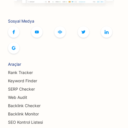
Masa Oyunu Kafeleri için SEO
Botoks ve Dolgu Hizmetleri için SEO
Sosyal Medya
Butikler için SEO
Ekmek Fırınları için SEO
Bowling Salonları için SEO
Bira Fabrikaları için SEO
Araçlar
Meme Büyütme Hizmetleri için SEO
Rank Tracker
Keyword Finder
Açık Büfe Restoranlar için SEO
SERP Checker
Burger Kamyonları için SEO
Web Audit
Backlink Checker
Pasta Dükkanları için SEO
Backlink Monitor
Araba Bayileri için SEO
SEO Kontrol Listesi