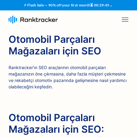
⚡ Flash Sale — 90% off your first month
⏳
00
:
29
:
44
→
Otomobil Parçaları
Mağazaları için SEO
Ranktracker'ın SEO araçlarının otomobil parçaları
mağazanızın öne çıkmasına, daha fazla müşteri çekmesine
ve rekabetçi otomotiv pazarında gelişmesine nasıl yardımcı
olabileceğini keşfedin.
Otomobil Parçaları
Mağazaları için SEO: