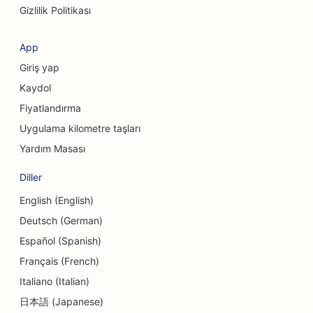
Gizlilik Politikası
Giyim Mağazaları için SEO
App
Döviz Bozdurma Hizmetleri için SEO
Giriş yap
Kraniyofasiyal Cerrahlar için SEO
Kaydol
Fiyatlandırma
Kredi Birlikleri için SEO
Uygulama kilometre taşları
Cupcake Dükkanları için SEO
Yardım Masası
Dans Stüdyoları için SEO
Diller
Kreşler için SEO
English (English)
Deutsch (German)
Borç Danışmanlığı Hizmetleri için SEO
Español (Spanish)
Diş Klinikleri için SEO
Français (French)
Şarküteriler için SEO
Italiano (Italian)
日本語 (Japanese)
Lokantalar için SEO