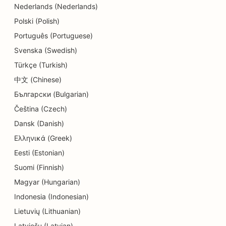
Nederlands (Nederlands)
Dermabrazyon Hizmetleri için SEO
Polski (Polish)
Detay Mağazaları için SEO
Português (Portuguese)
Svenska (Swedish)
Donut Dükkanları için SEO
Türkçe (Turkish)
Eğitim ve Çocuk Bakım Hizmetleri için SEO
中文 (Chinese)
Български (Bulgarian)
Kuru Temizlemeciler için SEO
Čeština (Czech)
Elektrikçiler için SEO
Dansk (Danish)
Elektronik Mağazaları için SEO
Ελληνικά (Greek)
Eesti (Estonian)
Endodontistler için SEO
Suomi (Finnish)
Eğlence ve Rekreasyon için SEO
Magyar (Hungarian)
Mühendislik Firmaları için SEO
Indonesia (Indonesian)
Lietuvių (Lithuanian)
Etnik Restoranlar için EO
Latviešu (Latvian)