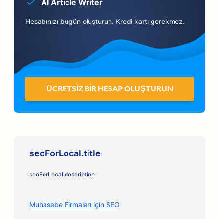
AI Article Writer
Hesabınızı bugün oluşturun. Kredi kartı gerekmez.
ÜCRETSIZ BIR HESAP OLUŞTURUN
seoForLocal.title
seoForLocal.description
Muhasebe Firmaları için SEO