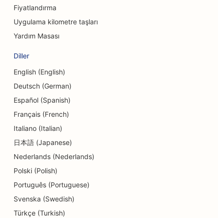
Fiyatlandırma
Kredi Birlikleri için SEO
Uygulama kilometre taşları
Cupcake Dükkanları için SEO
Yardım Masası
Dans Stüdyoları için SEO
Diller
Kreşler için SEO
English (English)
Deutsch (German)
Borç Danışmanlığı Hizmetleri için SEO
Español (Spanish)
Diş Klinikleri için SEO
Français (French)
Şarküteriler için SEO
Italiano (Italian)
日本語 (Japanese)
Lokantalar için SEO
Nederlands (Nederlands)
Dermabrazyon Hizmetleri için SEO
Polski (Polish)
Detay Mağazaları için SEO
Português (Portuguese)
Svenska (Swedish)
Donut Dükkanları için SEO
Türkçe (Turkish)