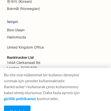
Çiftlikten Sofraya Restoranlar için SEO
한국어 (Korean)
Bokmål (Norwegian)
Finansal Planlamacılar için SEO
Finansal Hizmetler için SEO
İletişim
Bize Ulaşın
Fine Dining Restoranlar için SEO
Hakkımızda
Fast Food Restoranları için SEO
United Kingdom Office
Çiçekçiler için SEO
Ranktracker Ltd
Food Courts için SEO
144A Clerkenwell Rd
London, EC1R 5DF
Gıda Kamyonları için SEO
Company No: 08820809
Bu site size mükemmel bir kullanıcı deneyimi
felix@ranktracker.com
Fransız Pastaneleri için SEO
sunmak için çerezler kullanmaktadır.
Ranktracker'ı kullanarak çerez kullanımımızı
Dondurulmuş Yoğurt Mağazaları için SEO
kabul etmiş olursunuz. Daha fazla ayrıntı için
gizlilik politikamızı
kontrol edin.
2015 -
2026
© Ranktracker. All Rights Reserved.
Mobilya Mağazaları için SEO
Füzyon Mutfağı Kamyonları için SEO