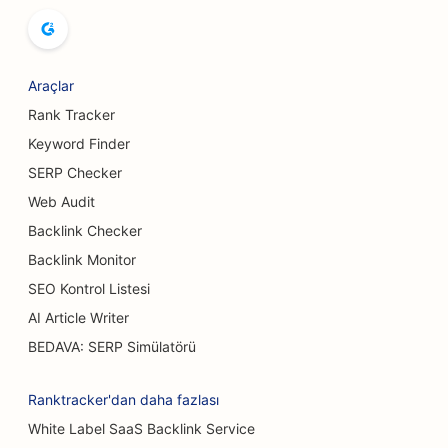
Bowling Salonları için SEO
Bira Fabrikaları için SEO
Araçlar
Meme Büyütme Hizmetleri için SEO
Rank Tracker
Keyword Finder
Açık Büfe Restoranlar için SEO
SERP Checker
Burger Kamyonları için SEO
Web Audit
Backlink Checker
Pasta Dükkanları için SEO
Backlink Monitor
Araba Bayileri için SEO
SEO Kontrol Listesi
Yanık Cerrahları için SEO
AI Article Writer
BEDAVA: SERP Simülatörü
Araba Yıkamaları için SEO
Kafeler için SEO
Ranktracker'dan daha fazlası
White Label SaaS Backlink Service
Halı ve Döşeme Mağazaları için SEO