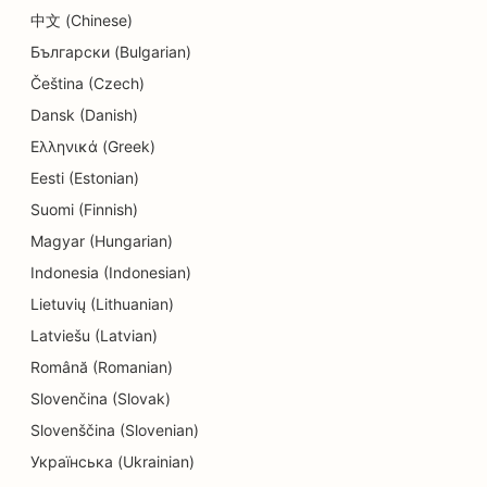
Eğitim ve Çocuk Bakım Hizmetleri için SEO
中文 (Chinese)
Български (Bulgarian)
Kuru Temizlemeciler için SEO
Čeština (Czech)
Elektrikçiler için SEO
Dansk (Danish)
Elektronik Mağazaları için SEO
Ελληνικά (Greek)
Eesti (Estonian)
Endodontistler için SEO
Suomi (Finnish)
Eğlence ve Rekreasyon için SEO
Magyar (Hungarian)
Mühendislik Firmaları için SEO
Indonesia (Indonesian)
Lietuvių (Lithuanian)
Etnik Restoranlar için EO
Latviešu (Latvian)
Kaçış Odaları için SEO
Română (Romanian)
Slovenčina (Slovak)
Facelift Hizmetleri için SEO
Slovenščina (Slovenian)
Aile Restoranları için SEO
Українська (Ukrainian)