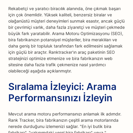
Rekabetçi ve yaratıcı biracılık alanında, öne çıkmak başarı
için çok önemlidir. Yüksek kaliteli, benzersiz biralar ve
olağanüstü müşteri deneyimleri sunmak esastır, ancak güçlü
bir çevrimiçi varlık, daha fazla ziyaretçi ve müşteri çekmede
büyük fark yaratabilir. Arama Motoru Optimizasyonu (SEO),
bira fabrikanızın potansiyel müşteriler, bira meraklıları ve
daha geniş bir topluluk tarafından fark edilmesini sağlamak
için güçlü bir araçtır. Ranktracker'ın araç paketinin SEO
stratejinizi optimize etmenize ve bira fabrikanızın web
sitesine daha fazla trafik çekmenize nasıl yardımcı
olabileceği aşağıda açıklanmıştır.
Sıralama İzleyici: Arama
Performansınızı İzleyin
Mevcut arama motoru performansınızı anlamak ilk adımdır.
Rank Tracker, bira fabrikanızın çeşitli arama motorlarında
nerede durduğunu izlemenizi sağlar. "En iyi butik bira
fabrikası", "yakınımdaki yerel bira fabrikası" veya "