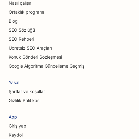
Nasıl çalışır
Günlük Yemek Restoranları için SEO
Ortaklık programı
Kimyasal Peeling Hizmetleri için SEO
Blog
SEO Sözlüğü
Kedi Kafeleri için SEO
SEO Rehberi
Kiropraktörler için SEO
Ücretsiz SEO Araçları
Konuk Gönderi Sözleşmesi
Temizlik Hizmetleri için SEO
Google Algoritma Güncelleme Geçmişi
Kahve Dükkanları için SEO
Yasal
Danışmanlık Firmaları için SEO
Şartlar ve koşullar
Estetik Cerrahlar için SEO
Gizlilik Politikası
Giyim Mağazaları için SEO
App
Döviz Bozdurma Hizmetleri için SEO
Giriş yap
Kraniyofasiyal Cerrahlar için SEO
Kaydol