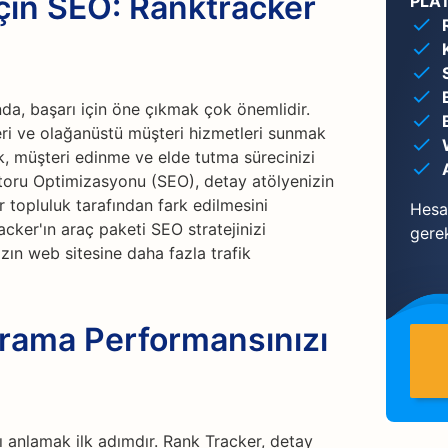
çin SEO: Ranktracker
PLA
da, başarı için öne çıkmak çok önemlidir.
eri ve olağanüstü müşteri hizmetleri sunmak
ık, müşteri edinme ve elde tutma sürecinizi
otoru Optimizasyonu (SEO), detay atölyenizin
r topluluk tarafından fark edilmesini
Hesab
acker'ın araç paketi SEO stratejinizi
gere
ın web sitesine daha fazla trafik
 Arama Performansınızı
anlamak ilk adımdır. Rank Tracker, detay