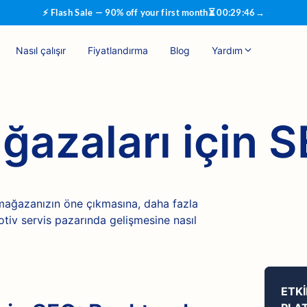
⚡ Flash Sale — 90% off your first month
⏳
00
:
29
:
45
→
Nasıl çalışır
Fiyatlandırma
Blog
Yardım
ğazaları için 
 mağazanızın öne çıkmasına, daha fazla
iv servis pazarında gelişmesine nasıl
ETKI