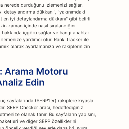
a nerede durduğunu izlemenizi sağlar.
 iyi detaylandırma dükkanı", "yakınımdaki
 en iyi detaylandırma dükkanı" gibi belirli
zin zaman içinde nasıl sıralandığını
z hakkında içgörü sağlar ve hangi anahtar
lirlemenize yardımcı olur. Rank Tracker ile
namik olarak ayarlamanıza ve rakiplerinizin
i: Arama Motoru
Analiz Edin
 sayfalarında (SERP'ler) rakiplere kıyasla
ir. SERP Checker aracı, hedeflediğiniz
 etmenize olanak tanır. Bu sayfaların yapısını,
 paketleri ve diğer SERP özelliklerini
nın öncelik verdiği şeylerle daha iyi uyum