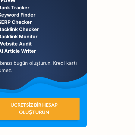
TFORM
Rank Tracker
Keyword Finder
SERP Checker
Backlink Checker
Backlink Monitor
Website Audit
AI Article Writer
ınızı bugün oluşturun. Kredi kartı
kmez.
ÜCRETSIZ BIR HESAP
OLUŞTURUN