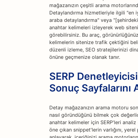
mağazanızın çeşitli arama motorlarınd
Detaylandırma hizmetleriyle ilgili "en
araba detaylandırma" veya "[şehirdeki]
anahtar kelimeleri izleyerek web siteni
görebilirsiniz. Bu araç, görünürlüğünü
kelimelerin sitenize trafik çektiğini be
düzenli izleme, SEO stratejilerinizi di
önüne geçmenize olanak tanır.
SERP Denetleyicis
Sonuç Sayfalarını 
Detay mağazanızın arama motoru sonuç
nasıl göründüğünü bilmek çok değerlid
anahtar kelimeler için SERP'leri analiz
öne çıkan snippet'lerin varlığını, yerel
anlayarak, içeriğinizi arama motorları