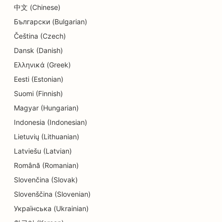
Eğitim ve Çocuk Bakım Hizmetleri için SEO
中文 (Chinese)
Български (Bulgarian)
Kuru Temizlemeciler için SEO
Čeština (Czech)
Elektrikçiler için SEO
Dansk (Danish)
Elektronik Mağazaları için SEO
Ελληνικά (Greek)
Eesti (Estonian)
Endodontistler için SEO
Suomi (Finnish)
Eğlence ve Rekreasyon için SEO
Magyar (Hungarian)
Mühendislik Firmaları için SEO
Indonesia (Indonesian)
Lietuvių (Lithuanian)
Etnik Restoranlar için EO
Latviešu (Latvian)
Kaçış Odaları için SEO
Română (Romanian)
Slovenčina (Slovak)
Facelift Hizmetleri için SEO
Slovenščina (Slovenian)
Aile Restoranları için SEO
Українська (Ukrainian)
Çiftlikten Sofraya Restoranlar için SEO