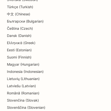
Eğitim ve Çocuk Bakım Hizmetleri için SEO
Türkçe (Turkish)
Donut Dükkanları için SEO
中文 (Chinese)
Български (Bulgarian)
Elektrikçiler için SEO
Čeština (Czech)
Kuru Temizlemeciler için SEO
Dansk (Danish)
Elektronik Mağazaları için SEO
Ελληνικά (Greek)
Eesti (Estonian)
Mühendislik Firmaları için SEO
Suomi (Finnish)
Endodontistler için SEO
Magyar (Hungarian)
Eğlence ve Rekreasyon için SEO
Indonesia (Indonesian)
Lietuvių (Lithuanian)
Kaçış Odaları için SEO
Latviešu (Latvian)
Etnik Restoranlar için EO
Română (Romanian)
Slovenčina (Slovak)
Çiftlikten Sofraya Restoranlar için SEO
Slovenščina (Slovenian)