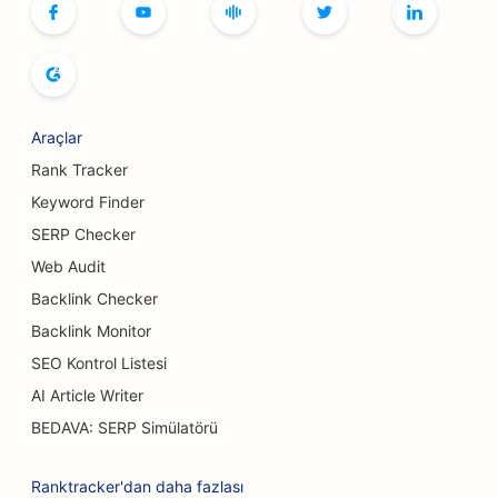
Kitapçılar için SEO
Ekmek Fırınları için SEO
Bira Fabrikaları için SEO
Araçlar
Meme Büyütme Hizmetleri için SEO
Rank Tracker
Keyword Finder
Açık Büfe Restoranlar için SEO
SERP Checker
Burger Kamyonları için SEO
Web Audit
Backlink Checker
Yanık Cerrahları için SEO
Backlink Monitor
Kafeler için SEO
SEO Kontrol Listesi
Pasta Dükkanları için SEO
AI Article Writer
BEDAVA: SERP Simülatörü
Günlük Yemek Restoranları için SEO
Halı ve Döşeme Mağazaları için SEO
Ranktracker'dan daha fazlası