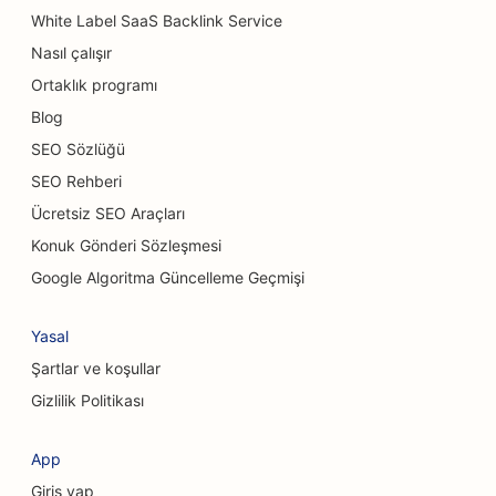
White Label SaaS Backlink Service
Araba Yıkamaları için SEO
Nasıl çalışır
Araba Bayileri için SEO
Ortaklık programı
Temizlik Hizmetleri için SEO
Blog
SEO Sözlüğü
Kiropraktörler için SEO
SEO Rehberi
Kedi Kafeleri için SEO
Ücretsiz SEO Araçları
Konuk Gönderi Sözleşmesi
Kimyasal Peeling Hizmetleri için SEO
Google Algoritma Güncelleme Geçmişi
Giyim Mağazaları için SEO
Yasal
Kraniyofasiyal Cerrahlar için SEO
Şartlar ve koşullar
Kahve Dükkanları için SEO
Gizlilik Politikası
Kredi Birlikleri için SEO
App
Danışmanlık Firmaları için SEO
Giriş yap