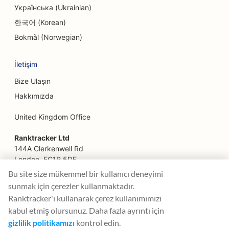
Facelift Hizmetleri için SEO
Українська (Ukrainian)
Aile Restoranları için SEO
한국어 (Korean)
Bokmål (Norwegian)
Finansal Planlamacılar için SEO
Fast Food Restoranları için SEO
İletişim
Bize Ulaşın
Çiçekçiler için SEO
Hakkımızda
Fine Dining Restoranlar için SEO
United Kingdom Office
Finansal Hizmetler için SEO
Ranktracker Ltd
Fransız Pastaneleri için SEO
144A Clerkenwell Rd
London, EC1R 5DF
Food Courts için SEO
Company No: 08820809
Bu site size mükemmel bir kullanıcı deneyimi
felix@ranktracker.com
Gıda Kamyonları için SEO
sunmak için çerezler kullanmaktadır.
Ranktracker'ı kullanarak çerez kullanımımızı
Mobilya Mağazaları için SEO
kabul etmiş olursunuz. Daha fazla ayrıntı için
gizlilik politikamızı
kontrol edin.
2015 -
2026
© Ranktracker. All Rights Reserved.
Dondurulmuş Yoğurt Mağazaları için SEO