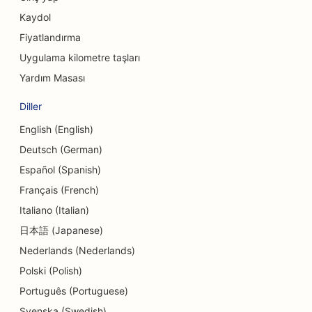
Şarküteriler için SEO
Kaydol
Fiyatlandırma
Borç Danışmanlığı Hizmetleri için SEO
Uygulama kilometre taşları
Döviz Bozdurma Hizmetleri için SEO
Yardım Masası
Estetik Cerrahlar için SEO
Diller
Dans Stüdyoları için SEO
English (English)
Deutsch (German)
Dermabrazyon Hizmetleri için SEO
Español (Spanish)
Kreşler için SEO
Français (French)
Diş Klinikleri için SEO
Italiano (Italian)
日本語 (Japanese)
Detay Mağazaları için SEO
Nederlands (Nederlands)
Lokantalar için SEO
Polski (Polish)
Cupcake Dükkanları için SEO
Português (Portuguese)
Svenska (Swedish)